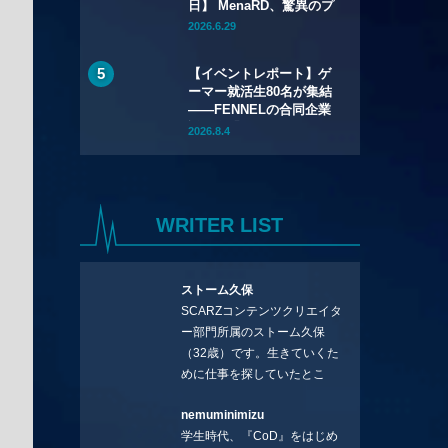
日】 MenaRD、驚異のプ
レミア大会2連覇！
2026.6.29
Riddle｜重松は準優勝＆
「CC13」「EWC」出場
【イベントレポート】ゲ
権獲得と大健闘！
ーマー就活生80名が集結
——FENNELの合同企業
説明会「GCEXPO 2026
2026.8.4
in Okayama」が7月12日
（日）開催
WRITER LIST
ストーム久保
SCARZコンテンツクリエイタ
ー部門所属のストーム久保
（32歳）です。生きていくた
めに仕事を探していたとこ
ろ、編集の方に拾ってもらい
nemuminimizu
コラムを連載させてもらえる
学生時代、『CoD』をはじめ
ことになりました。言いたい