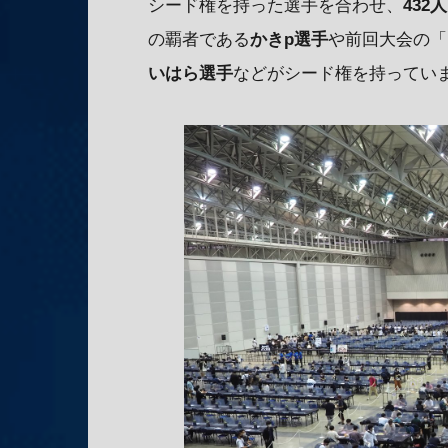
シード権を持った選手を合わせ、
432
の覇者である
かきp選手
や前回大会の「RA
いはら選手
などがシード権を持ってい