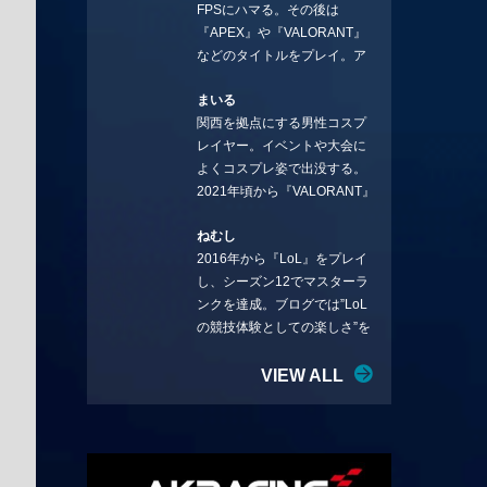
FPSにハマる。その後は
ことを言っていきます。X：
『APEX』や『VALORANT』
https://x.com/stormKUBO
などのタイトルをプレイ。ア
YouTube：
ーティストの楽曲や企業用
https://www.youtube.com/@sto
まいる
BGMなどを手掛ける作曲家と
rmKUBO
関西を拠点にする男性コスプ
フリーランスのライターの二
レイヤー。イベントや大会に
足の草鞋を履いて幅広く活動
よくコスプレ姿で出没する。
中。無類のラーメン好き！
2021年頃から『VALORANT』
Twitter:@ongakucas
にハマり、競技シーンを追い
ねむし
続ける。現在の推しチームは
2016年から『LoL』をプレイ
「CREST GAMING」。X：
し、シーズン12でマスターラ
@mlunias（Photo by
ンクを達成。ブログでは”LoL
Subaru.F.）
の競技体験としての楽しさ”を
テーマに情報を発信中。ニダ
リーを愛し、元ADCメイン
VIEW ALL
で、現在はMIDサイラスをメイ
ンにする変な経歴を持つ。
Twitter：@nemshifn ブログ：
nemumemo.com