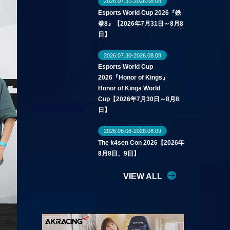
2026.07.31-2026.08.08
Esports World Cup 2026『鉄
拳8』【2026年7月31日～8月8
日】
2026.07.30-2026.08.08
Esports World Cup
2026『Honor of Kings』
Honor of Kings World
Cup【2026年7月30日～8月8
日】
2026.08.08-2026.08.09
The k4sen Con 2026【2026年
8月8日、9日】
VIEW ALL