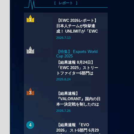
レポート
【EWC 2026レポート】
日本人チームが快挙達
成！ UNLIMITが「EWC
2026」の『Apex
2026.7.13
Legends』部門で初優
勝！
【特集】 Esports World
Cup 2025
【結果速報 8月24日】
「EWC 2025」ストリー
トファイター6部門は
Xiaohaiが2連覇！
2025.8.24
「CAPCOM CUP 12」出
場権も獲得
【結果速報】
『VALORANT』国内の日
本一決定戦を制したのは
QT DIG∞——VCJ 2026
2026.7.26
Season Finals
【結果速報 「EVO
2026」 スト6部門 6月29