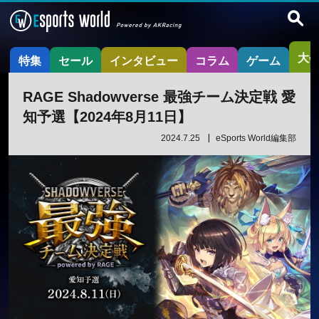
大
特集
セール
インタビュー
コラム
ゲーム
RAGE Shadowverse 最強チーム決定戦 愛
知予選【2024年8月11日】
2024.7.25
eSports World編集部