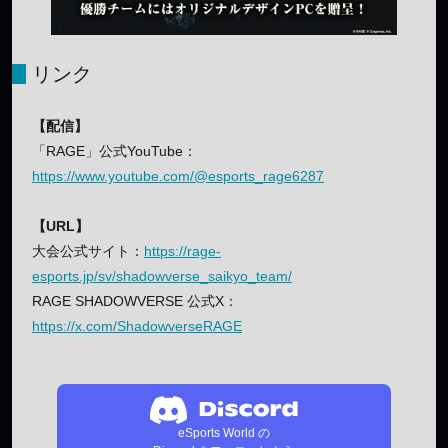
リンク
【配信】
「RAGE」公式YouTube：
https://www.youtube.com/@esports_rage6287
【URL】
大会公式サイト：
https://rage-
esports.jp/sv/shadowverse_saikyo_team/
RAGE SHADOWVERSE 公式X：
https://x.com/ShadowverseRAGE
eSports World の