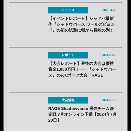
ニュース
2025.4.3
【イベントレポート】シャドバ最新
作『シャドウバース ワールズビヨン
ド』の初の試遊に朝から長蛇の列！
——「シャドバスペシャルフェス」
で最強チームも誕生！
レポート
2024.6.25
【大会レポート】最後の大会は優勝
賞金1,000万円！——『シャドウバー
ス』のeスポーツ大会「RAGE
Shadowverse 2024 Summer」
GRAND FINALSはN/S（ねこそぎ）
選手が優勝し30回目の節目の大会で
有終の美を飾る！
大会情報
2024.6.19
RAGE Shadowverse 最強チーム決
定戦 7月オンライン予選【2024年7月
20日】