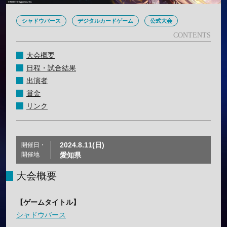
シャドウバース
デジタルカードゲーム
公式大会
大会概要
日程・試合結果
出演者
賞金
リンク
2024.8.11(日)
開催日・
開催地
愛知県
大会概要
【ゲームタイトル】
シャドウバース