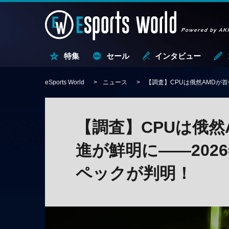
特集
セール
インタビュー
eSports World
ニュース
【調査】CPUは俄然AMDが
【調査】CPUは俄然
進が鮮明に――202
ペックが判明！