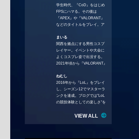
学生時代、『CoD』をはじめ
ことになりました。言いたい
FPSにハマる。その後は
ことを言っていきます。X：
『APEX』や『VALORANT』
https://x.com/stormKUBO
などのタイトルをプレイ。ア
YouTube：
ーティストの楽曲や企業用
https://www.youtube.com/@sto
まいる
BGMなどを手掛ける作曲家と
rmKUBO
関西を拠点にする男性コスプ
フリーランスのライターの二
レイヤー。イベントや大会に
足の草鞋を履いて幅広く活動
よくコスプレ姿で出没する。
中。無類のラーメン好き！
2021年頃から『VALORANT』
Twitter:@ongakucas
にハマり、競技シーンを追い
ねむし
続ける。現在の推しチームは
2016年から『LoL』をプレイ
「CREST GAMING」。X：
し、シーズン12でマスターラ
@mlunias（Photo by
ンクを達成。ブログでは”LoL
Subaru.F.）
の競技体験としての楽しさ”を
テーマに情報を発信中。ニダ
リーを愛し、元ADCメイン
VIEW ALL
で、現在はMIDサイラスをメイ
ンにする変な経歴を持つ。
Twitter：@nemshifn ブログ：