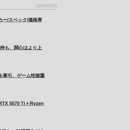
カー/スペック/価格帯
首位維持も、関心はより上
上位を牽引、ゲーム性能重
5070 Ti × Ryzen