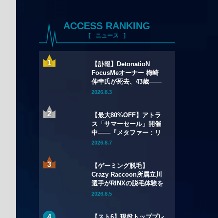
ACCESS RANKING
ニュース
【訃報】DetonatioN
FocusMeオーナー 梅崎
伸幸氏が死去、43歳——
国内初の給与制eスポーツ
2026.8.3
チームの創設者
【最大80%OFF】アトラ
ス「サマーセール」開催
中——『メタファー：リ
ファンタジオ』デジタル
2026.8.7
豪華版が60%OFFに
【ゲーミング脱毛】
Crazy Raccoon所属立川
選手がRINXの脱毛体験を
語る——インタビュー記
2026.8.5
事・動画を公開
【スト6】現役トッププレ