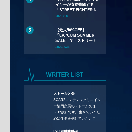
イヤーが直接指導する
「STREET FIGHTER 6
LEVEL UP ACADEMY」
2026.8.8
が全国6校舎で開催——2
年連続
【最大50%OFF】
「CAPCOM SUMMER
SALE」で『ストリート
ファイター6』本編が
2026.7.31
50%OFF——Year 3キャ
ラクターパスもSteamで
初セール
WRITER LIST
ストーム久保
SCARZコンテンツクリエイタ
ー部門所属のストーム久保
（32歳）です。生きていくた
めに仕事を探していたとこ
ろ、編集の方に拾ってもらい
nemuminimizu
コラムを連載させてもらえる