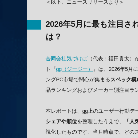
＜以下、ニュースリリースより＞
2026年5月に最も注目さ
は？
合同会社気づけば
（代表：福田貫太）が
ト『
gg（ジージー）
』は、2026年5
ングPC市場で関心が集まる
スペック構
品ランキングおよびメーカー別注目ラ
本レポートは、gg上のユーザー行動デ
シェアや順位
を整理したうえで、
「人
視化したものです。当月時点で、どの