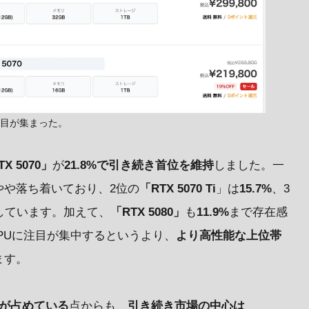
注目が集まった。
TX 5070」
が
21.8%で引き続き首位を維持
しました。一
やや落ち着いており、2位の
「RTX 5070 Ti
」は
15.7%
、3
しています。加えて、
「RTX 5080」
も
11.9%
まで存在感
PUに注目が集中するというより、
より高性能な上位帯
ます。
Uが占めている
点からも、
引き続き市場の中心は