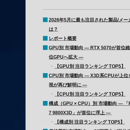
2026年5月に最も注目された製品/メー
は？
レポート概要
GPU別 市場動向 ― RTX 5070が
位GPUへ拡大 ―
【GPU別 注目ランキング TOP5】
CPU別 市場動向 ― X3D系CPUが
視が再び鮮明に ―
【CPU別 注目ランキング TOP5】
構成（GPU × CPU）別 市場動向 ― 「RTX 
7 9800X3D」が首位に浮上 ―
【構成別 注目ランキング TOP5】