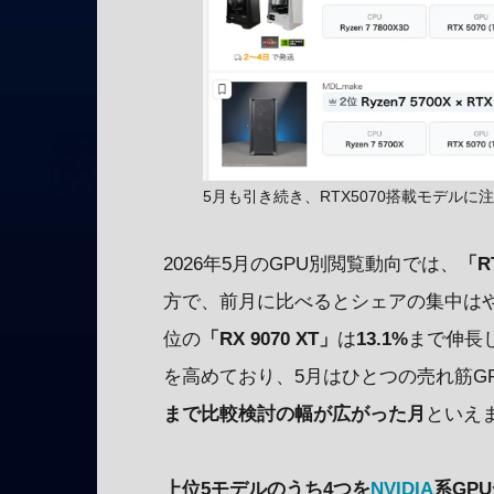
5月も引き続き、RTX5070搭載モデルに
2026年5月のGPU別閲覧動向では、
「R
方で、前月に比べるとシェアの集中は
位の
「RX 9070 XT」
は
13.1%
まで伸長
を高めており、5月はひとつの売れ筋G
まで比較検討の幅が広がった月
といえ
上位5モデルのうち4つを
NVIDIA
系GP