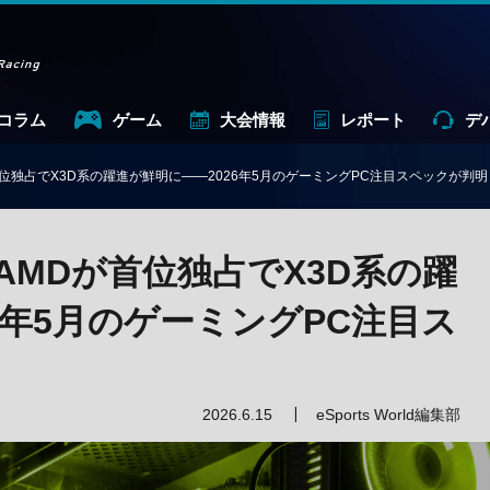
コラム
ゲーム
大会情報
レポート
デ
首位独占でX3D系の躍進が鮮明に――2026年5月のゲーミングPC注目スペックが判明
AMDが首位独占でX3D系の躍
6年5月のゲーミングPC注目ス
2026.6.15
eSports World編集部