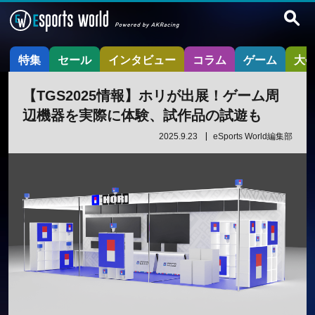
特集
セール
インタビュー
コラム
ゲーム
大
【TGS2025情報】ホリが出展！ゲーム周
辺機器を実際に体験、試作品の試遊も
2025.9.23
eSports World編集部