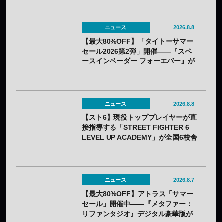
ニュース
2026.8.8
【最大80%OFF】「タイトーサマー
セール2026第2弾」開催——『スペ
ースインベーダー フォーエバー』が
80%OFF、『R-GEAR』は初の
77%OFFに
ニュース
2026.8.8
【スト6】現役トッププレイヤーが直
接指導する「STREET FIGHTER 6
LEVEL UP ACADEMY」が全国6校舎
で開催——2年連続
ニュース
2026.8.7
【最大80%OFF】アトラス「サマー
セール」開催中——『メタファー：
リファンタジオ』デジタル豪華版が