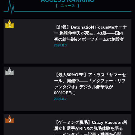
ニュース
【訃報】DetonatioN FocusMeオーナ
ー 梅崎伸幸氏が死去、43歳——国内
初の給与制eスポーツチームの創設者
2026.8.3
【最大80%OFF】アトラス「サマーセ
ール」開催中——『メタファー：リフ
ァンタジオ』デジタル豪華版が
60%OFFに
2026.8.7
【ゲーミング脱毛】Crazy Raccoon所
属立川選手がRINXの脱毛体験を語る
——インタビュー記事・動画を公開