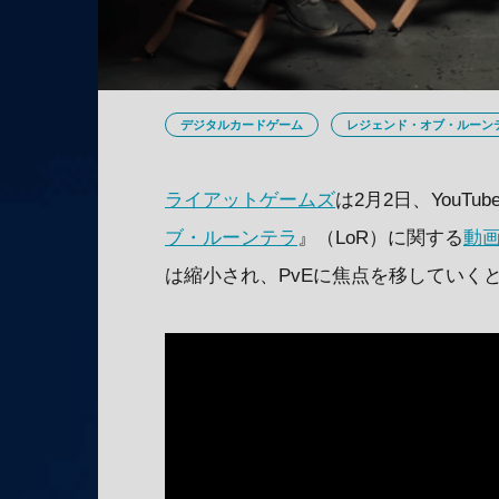
デジタルカードゲーム
レジェンド・オブ・ルーン
ライアットゲームズ
は2月2日、YouT
ブ・ルーンテラ
』（LoR）に関する
動
は縮小され、PvEに焦点を移していく