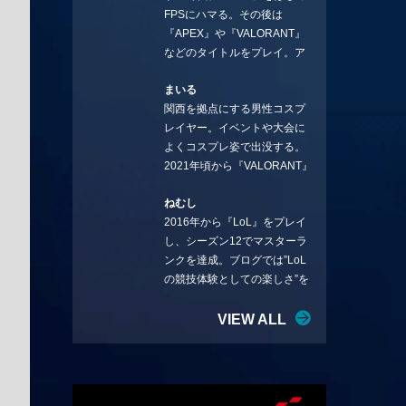
FPSにハマる。その後は
ことを言っていきます。X：
『APEX』や『VALORANT』
https://x.com/stormKUBO
などのタイトルをプレイ。ア
YouTube：
ーティストの楽曲や企業用
https://www.youtube.com/@sto
まいる
BGMなどを手掛ける作曲家と
rmKUBO
関西を拠点にする男性コスプ
フリーランスのライターの二
レイヤー。イベントや大会に
足の草鞋を履いて幅広く活動
よくコスプレ姿で出没する。
中。無類のラーメン好き！
2021年頃から『VALORANT』
Twitter:@ongakucas
にハマり、競技シーンを追い
ねむし
続ける。現在の推しチームは
2016年から『LoL』をプレイ
「CREST GAMING」。X：
し、シーズン12でマスターラ
@mlunias（Photo by
ンクを達成。ブログでは”LoL
Subaru.F.）
の競技体験としての楽しさ”を
テーマに情報を発信中。ニダ
リーを愛し、元ADCメイン
VIEW ALL
で、現在はMIDサイラスをメイ
ンにする変な経歴を持つ。
Twitter：@nemshifn ブログ：
nemumemo.com