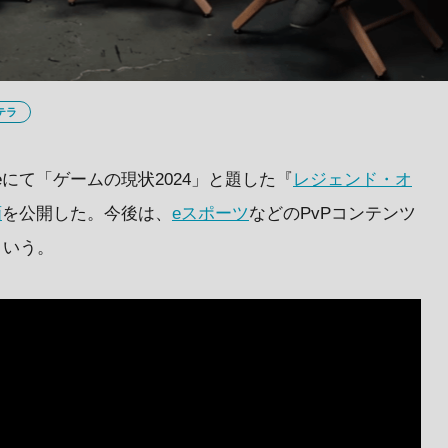
テラ
ubeにて「ゲームの現状2024」と題した『
レジェンド・オ
画
を公開した。今後は、
eスポーツ
などのPvPコンテンツ
という。