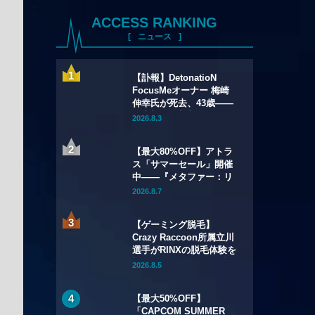
ACCESS RANKING
ニュース
【訃報】DetonatioN
FocusMeオーナー 梅崎
伸幸氏が死去、43歳——
国内初の給与制eスポーツ
2026.8.3
チームの創設者
【最大80%OFF】アトラ
ス「サマーセール」開催
中——『メタファー：リ
ファンタジオ』デジタル
2026.8.7
豪華版が60%OFFに
【ゲーミング脱毛】
Crazy Raccoon所属立川
選手がRINXの脱毛体験を
語る——インタビュー記
2026.8.5
事・動画を公開
【最大50%OFF】
「CAPCOM SUMMER