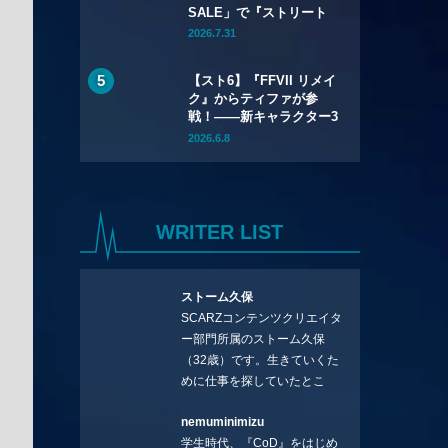
SALE」で『ストリート
ファイター6』本編が
2026.7.31
50%OFF——Year 3キャ
ラクターパスもSteamで
【スト6】『FFVII リメイ
初セール
ク』からティファが参
戦！――新キャラクター3
名を含むYear 4のライン
2026.6.8
アップが公開
WRITER LIST
ストーム久保
SCARZコンテンツクリエイタ
ー部門所属のストーム久保
（32歳）です。生きていくた
めに仕事を探していたとこ
ろ、編集の方に拾ってもらい
nemuminimizu
コラムを連載させてもらえる
学生時代、『CoD』をはじめ
ことになりました。言いたい