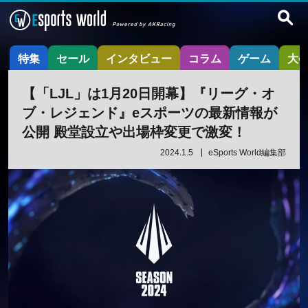
特集
セール
インタビュー
コラム
ゲーム
大
【「LJL」は1月20日開幕】『リーグ・オ
ブ・レジェンド』eスポーツの最新情報が
公開 殿堂設立や出場枠変更で激変！
2024.1.5
eSports World編集部