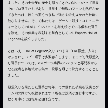
ました。その十余年の歴史を彩ってきたのはいつだって世界
中のプロ選手たちであり、世界中で無数のファンを熱狂させ
てきたのは、彼らの驚くべき粘り強さや鍛え抜かれた技能に
他なりません。そこで私たちは、ゲーム・競技・コミュニテ
ィーとしてのLoLにインパクトを与え続けている優れた選手
を讃え、その偉業を表彰する舞台としてLoL Esports Hall of
Legendsを設立しました。
とはいえ、Hall of Legends入り（つまり「LoL殿堂」入り）
がふさわしいプロ選手は多数存在します。そこで初代殿堂入
り選手については、eスポーツ業界のベテランと専門家から
なる識者を各地域から集め、投票を通じて決定することとし
ました。
殿堂入りを果たした選手は毎年、その優れた功績を現実とゲ
ーム内の両方で祝福されます！現在は投票が進行中ですが、
数ヶ月中には続報を公開予定です。