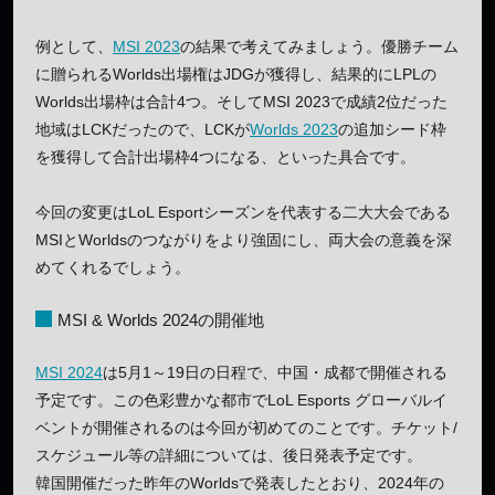
例として、
MSI 2023
の結果で考えてみましょう。優勝チーム
に贈られるWorlds出場権はJDGが獲得し、結果的にLPLの
Worlds出場枠は合計4つ。そしてMSI 2023で成績2位だった
地域はLCKだったので、LCKが
Worlds 2023
の追加シード枠
を獲得して合計出場枠4つになる、といった具合です。
今回の変更はLoL Esportシーズンを代表する二大大会である
MSIとWorldsのつながりをより強固にし、両大会の意義を深
めてくれるでしょう。
MSI & Worlds 2024の開催地
MSI 2024
は5月1～19日の日程で、中国・成都で開催される
予定です。この色彩豊かな都市でLoL Esports グローバルイ
ベントが開催されるのは今回が初めてのことです。チケット/
スケジュール等の詳細については、後日発表予定です。
韓国開催だった昨年のWorldsで発表したとおり、2024年の