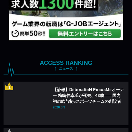
ACCESS RANKING
ニュース
【訃報】DetonatioN FocusMeオーナ
ー 梅崎伸幸氏が死去、43歳——国内
初の給与制eスポーツチームの創設者
2026.8.3