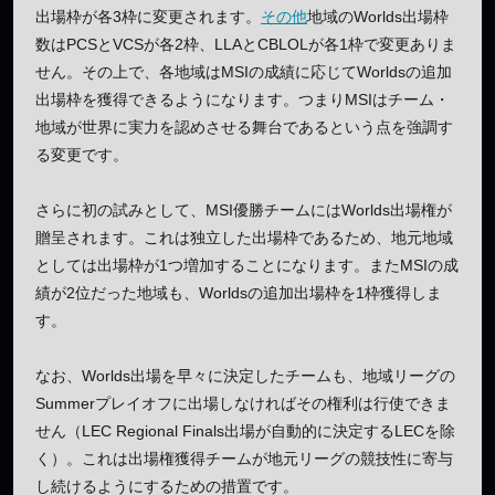
出場枠が各3枠に変更されます。
その他
地域のWorlds出場枠
数はPCSとVCSが各2枠、LLAとCBLOLが各1枠で変更ありま
せん。その上で、各地域はMSIの成績に応じてWorldsの追加
出場枠を獲得できるようになります。つまりMSIはチーム・
地域が世界に実力を認めさせる舞台であるという点を強調す
る変更です。
さらに初の試みとして、MSI優勝チームにはWorlds出場権が
贈呈されます。これは独立した出場枠であるため、地元地域
としては出場枠が1つ増加することになります。またMSIの成
績が2位だった地域も、Worldsの追加出場枠を1枠獲得しま
す。
なお、Worlds出場を早々に決定したチームも、地域リーグの
Summerプレイオフに出場しなければその権利は行使できま
せん（LEC Regional Finals出場が自動的に決定するLECを除
く）。これは出場権獲得チームが地元リーグの競技性に寄与
し続けるようにするための措置です。