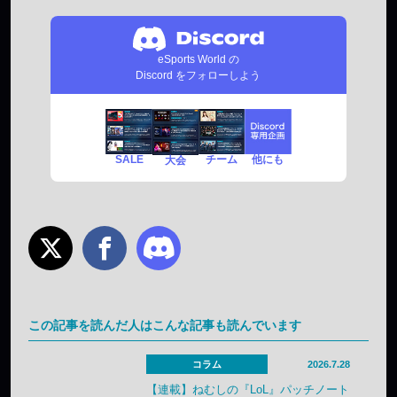
eSports World の
Discord をフォローしよう
SALE
チーム
他にも
大会
この記事を読んだ人はこんな記事も読んでいます
コラム
2026.7.28
【連載】ねむしの『LoL』パッチノート