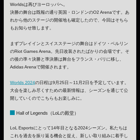
Worldsは再びヨーロッパへ。
決勝の舞台は既報の通り英国・ロンドンのO2 Arenaです。あ
れから他のステージの開催地も確定したので、今回はそちら
もお知らせ致します。
まずプレイインとスイスステージの舞台はドイツ・ベルリン
のRiot Games Arena。先日改装されたばかりの会場です。そ
の後の準々決勝と準決勝は舞台をフランス・パリに移し、
Adidas Arenaで開催されます。
Worlds 2024
の日程は9月25日～11月2日を予定しています。
大会を楽しみ尽くすための最新情報は、シーズンを通じて公
開していくのでこちらもお楽しみに。
Hall of Legends（LoLの殿堂）
LoL Esportsにとって14年目となる2024シーズン。私たちは
これを過去を振り返る機会と捉え、新しい取り組みに着手し