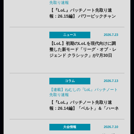
先取り速報
【『LoL』パッチノート先取り速
報：26.15編】 パワーピックチャン
ピオンに加え、「なんでも屋」がつ
いにナーフ。「バスティオンブレイ
カー」はやり過ぎバフでメタアイテ
ニュース
2026.7.23
ム必至？
【LoL】初期のLoLを現代向けに調
整した新モード「リーグ・オブ・レ
ジェンド クラシック」が7月30日
（木）実装——2013年シーズン3ベ
ースでクラシックチャンピオン60体
が登場
コラム
2026.7.13
【連載】ねむしの『LoL』パッチノート
先取り速報
【『LoL』パッチノート先取り速
報：26.14編】「ベルト」＆「ハーネ
ス」のナーフ、「青バフ」変更で今
後の戦術に大きな影響？
大会情報
2026.7.10