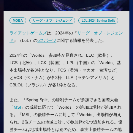
MOBA
リーグ・オブ・レジェンド
LJL 2024 Spring Split
ライアットゲームズ
は、2024年の『
リーグ・オブ・レジェン
ド
』（LoL）の
eスポーツ
に関する情報を発表した。
2024年の「Worlds」参加枠が見直され、LEC（欧州）、
LCS（北米）、LCK（韓国）、LPL（中国）の「Worlds」基
本出場枠が各3枠となり、PCS（香港・マカオ・台湾など）
とVCS（ベトナム）が各2枠、LLA（ラテンアメリカ）と
CBLOL（ブラジル）が各1枠となる。
また、「Spring Split」の勝利チームが参加できる国際大会
「
MSI
」の成績に応じて「Worlds」の追加出場枠が追加され
る。「MSI」の優勝チームに対して「Worlds」出場権が与え
られ、2位チームの地域に対して参加枠が1つ追加される。優
勝チームは地域出場枠とは別のため、事実上優勝チームの地