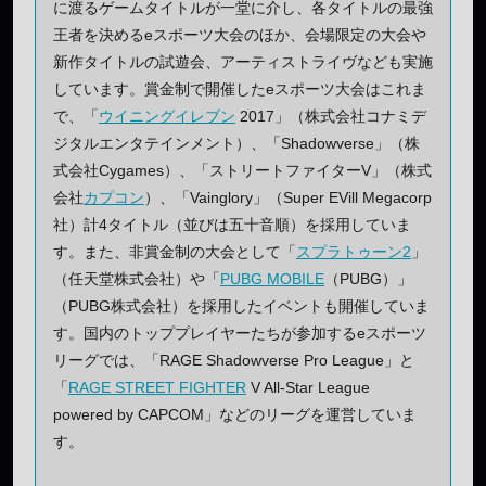
に渡るゲームタイトルが一堂に介し、各タイトルの最強
王者を決めるeスポーツ大会のほか、会場限定の大会や
新作タイトルの試遊会、アーティストライヴなども実施
しています。賞金制で開催したeスポーツ大会はこれま
で、「
ウイニングイレブン
2017」（株式会社コナミデ
ジタルエンタテインメント）、「Shadowverse」（株
式会社Cygames）、「ストリートファイターV」（株式
会社
カプコン
）、「Vainglory」（Super EVill Megacorp
社）計4タイトル（並びは五十音順）を採用していま
す。また、非賞金制の大会として「
スプラトゥーン2
」
（任天堂株式会社）や「
PUBG MOBILE
（PUBG）」
（PUBG株式会社）を採用したイベントも開催していま
す。国内のトッププレイヤーたちが参加するeスポーツ
リーグでは、「RAGE Shadowverse Pro League」と
「
RAGE STREET FIGHTER
V All-Star League
powered by CAPCOM」などのリーグを運営していま
す。