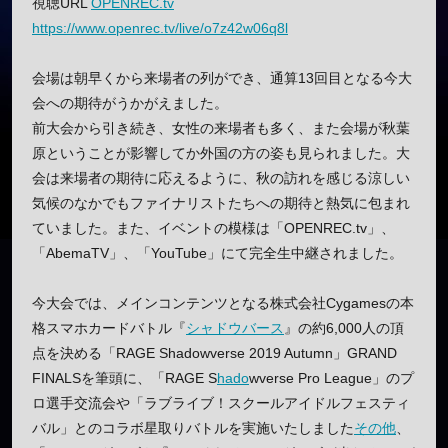
視聴URL
OPENREC.tv
https://www.openrec.tv/live/o7z42w06q8l
会場は朝早くから来場者の列ができ、通算13回目となる今大
会への期待がうかがえました。
前大会から引き続き、女性の来場者も多く、また会場が秋葉
原ということが影響してか外国の方の姿も見られました。大
会は来場者の期待に応えるように、秋の訪れを感じる涼しい
気候のなかでもファイナリストたちへの期待と熱気に包まれ
ていました。また、イベントの模様は「OPENREC.tv」、
「AbemaTV」、「YouTube」にて完全生中継されました。
今大会では、メインコンテンツとなる株式会社Cygamesの本
格スマホカードバトル『
シャドウバース
』の約6,000人の頂
点を決める「RAGE Shadowverse 2019 Autumn」GRAND
FINALSを筆頭に、「RAGE S
hado
wverse Pro League」のプ
ロ選手交流会や「ラブライブ！スクールアイドルフェスティ
バル」とのコラボ星取りバトルを実施いたしました
その他
、