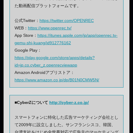
た動画配信プラットフォームです。
公式Twitter：
https://twitter.com/OPENREC
WEB：
https://www.openrec.tv/
App Store：
https://itunes.apple.com/jp/app/openrec.tv-
gemu-shi-kuang/id912776162
Google Play：
https://play.google.com/store/apps/details?
id=jp.co.cyber_z.openrecviewapp
Amazon Androidアプリストア：
https://www.amazon.co.jp/dp/B01N0CMW5N/
■CyberZについて
http://cyber-z.co.jp/
スマートフォンに特化した広告マーケティング会社とし
て2009年に設立しました。サンフランシスコ、韓国、
台湾支社をはじめ全世界対応で広告主のマーケティング