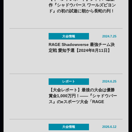
作『シャドウバース ワールズビヨン
ド』の初の試遊に朝から長蛇の列！
——「シャドバスペシャルフェス」
で最強チームも誕生！
大会情報
2024.7.25
RAGE Shadowverse 最強チーム決
定戦 愛知予選【2024年8月11日】
レポート
2024.6.25
【大会レポート】最後の大会は優勝
賞金1,000万円！——『シャドウバー
ス』のeスポーツ大会「RAGE
Shadowverse 2024 Summer」
GRAND FINALSはN/S（ねこそぎ）
選手が優勝し30回目の節目の大会で
有終の美を飾る！
大会情報
2026.6.12