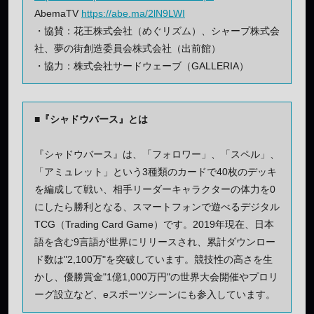
AbemaTV
https://abe.ma/2lN9LWI
・協賛：花王株式会社（めぐリズム）、シャープ株式会
社、夢の街創造委員会株式会社（出前館）
・協力：株式会社サードウェーブ（GALLERIA）
■『シャドウバース』とは
『シャドウバース』は、「フォロワー」、「スペル」、
「アミュレット」という3種類のカードで40枚のデッキ
を編成して戦い、相手リーダーキャラクターの体力を0
にしたら勝利となる、スマートフォンで遊べるデジタル
TCG（Trading Card Game）です。2019年現在、日本
語を含む9言語が世界にリリースされ、累計ダウンロー
ド数は"2,100万"を突破しています。競技性の高さを生
かし、優勝賞金"1億1,000万円"の世界大会開催やプロリ
ーグ設立など、eスポーツシーンにも参入しています。