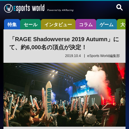
特集
セール
インタビュー
コラム
ゲーム
大
「RAGE Shadowverse 2019 Autumn」に
て、約6,000名の頂点が決定！
2019.10.4
eSports World編集部