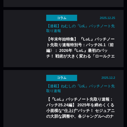
を解説──シーズン2026はどう変化す
る？
コラム
2025.12.25
【連載】ねむしの『LoL』パッチノート先
取り速報
【年末年始特集】 『LoL』パッチノー
ト先取り速報特別号：パッチ26.1〈前
編〉： 2026年『LoL』最初のパッ
チ！ 戦術が大きく変わる「ロールクエ
スト」について徹底解説！
コラム
2025.12.2
【連載】ねむしの『LoL』パッチノート先
取り速報
【『LoL』パッチノート先取り速報：
パッチ25.24編】 2025年を締めくくる
小規模な“仕上げ”パッチ！ セジュアニ
の大胆な調整や、各ジャングルへのナ
ーフは次シーズンへの布石？