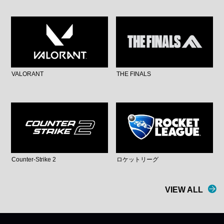
VALORANT
THE FINALS
Counter-Strike 2
ロケットリーグ
VIEW ALL