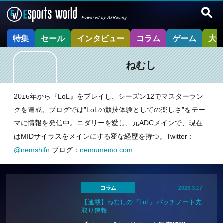
特集
セール
インタビュー
コラム
ゲーム
大
ねむし
2016年から『LoL』をプレイし、シーズン12でマスターラン
クを達成。ブログでは”LoLの競技体験としての楽しさ”をテー
マに情報を発信中。ニダリーを愛し、元ADCメインで、現在
はMIDサイラスをメインにする変な経歴を持つ。Twitter：
@nemshifn
ブログ：
nemumemo.com
コラム
2026.3.17
【連載】ねむしの『LoL』パッチノート先
取り速報