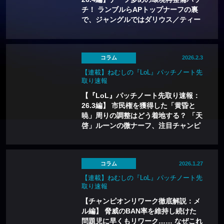
チ！ ランブルらAPトップナーフの裏
で、ジャングルではダリウス／ティー
モが復権？ 玉座を固めるにはマークス
マン...！！
コラム
2026.2.3
【連載】ねむしの『LoL』パッチノート先
取り速報
【『LoL』パッチノート先取り速報：
26.3編】 市民権を獲得した「黄昏と
暁」周りの調整はどう着地する？ 「天
啓」ルーンの微ナーフ、注目チャンピ
オンも3体ご紹介！
コラム
2026.1.27
【連載】ねむしの『LoL』パッチノート先
取り速報
【チャンピオンリワーク徹底解説：メ
ル編】 脅威のBAN率を維持し続けた
問題児に早くもリワーク…… なぜこれ