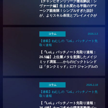
【チャンピオンリワーク徹底解説：シ
ヴァーナ編】生まれ変わる半龍のデマ
ーシア親衛隊！シンプルすぎた設計
が、よりスキル表現とプレイメイクが
可能なチャンピオンデザインに。ドラ
ゴンで敵を粉砕したいロマンがついに
叶う…！
コラム
2026.3.3
【連載】ねむしの『LoL』パッチノート先
取り速報
【『LoL』パッチノート先取り速報：
26.5編】上位層メタを意識したメイジ
ミッド凋落……からのピックトレンド
は「タンクミッド」に!? ジャングルの
バフ3人にも要注目
コラム
2026.2.18
【連載】ねむしの『LoL』パッチノート先
取り速報
【『LoL』パッチノート先取り速報：
26.4編】ナーフ多めの環境再整備パッ