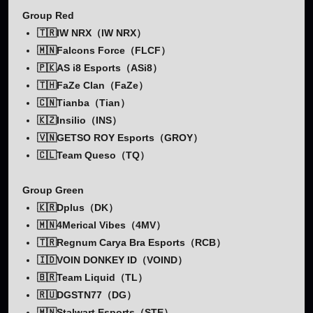
Group Red
🇹🇷IW NRX（IW NRX）
🇲🇳Falcons Force（FLCF）
🇵🇰AS i8 Esports（ASi8）
🇹🇭FaZe Clan（FaZe）
🇨🇳Tianba（Tian）
🇰🇿Insilio（INS）
🇻🇳GETSO ROY Esports（GROY）
🇨🇱Team Queso（TQ）
Group Green
🇰🇷Dplus（DK）
🇲🇳4Merical Vibes（4MV）
🇹🇷Regnum Carya Bra Esports（RCB）
🇮🇩VOIN DONKEY ID（VOIND）
🇧🇷Team Liquid（TL）
🇷🇺DGSTN77（DG）
🇲🇳Stalwart Esports（STE）