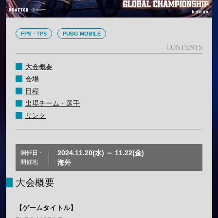
FPS・TPS
PUBG MOBILE
大会概要
会場
日程
出場チーム・選手
リンク
2024.11.20(水) ～ 11.22(金)
開催日・
開催地
海外
大会概要
【ゲームタイトル】