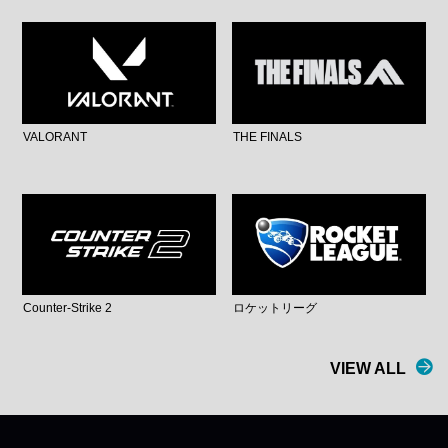
VALORANT
THE FINALS
Counter-Strike 2
ロケットリーグ
VIEW ALL