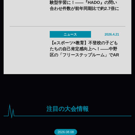
験型学習に！――『HADO』の問い
合わせ件数が前年同期比で約2.7倍に
急増
ニュース
2026.4.21
【eスポーツ×教育】不登校の子ども
たちの自己肯定感向上へ！――中野
区の「フリーステップルーム」でAR
スポーツ『HADO』体験プログラム
を実施
注目の大会情報
2026.08.08