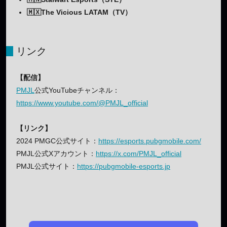
🇲🇽The Vicious LATAM（TV）
リンク
【配信】
PMJL
公式YouTubeチャンネル：
https://www.youtube.com/@PMJL_official
【リンク】
2024 PMGC公式サイト：
https://esports.pubgmobile.com/
PMJL公式Xアカウント：
https://x.com/PMJL_official
PMJL公式サイト：
https://pubgmobile-esports.jp