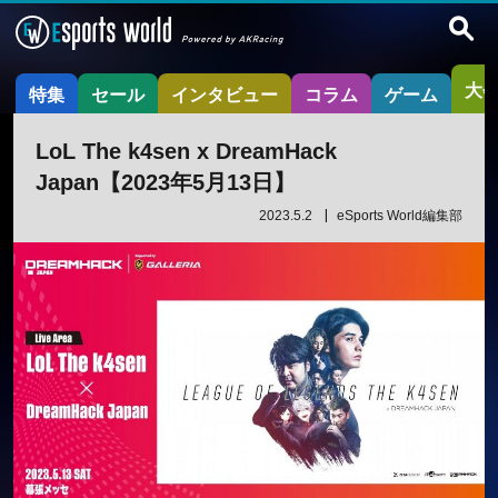
大
特集
セール
インタビュー
コラム
ゲーム
LoL The k4sen x DreamHack
Japan【2023年5月13日】
2023.5.2
eSports World編集部