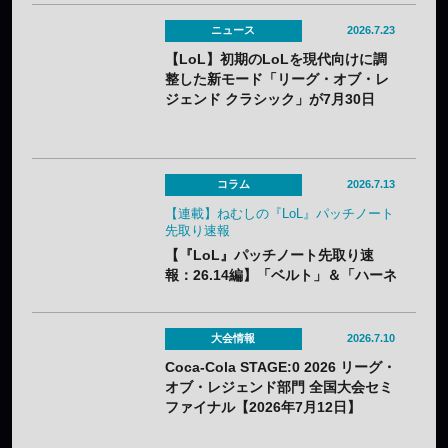
いにナーフ。「バスティオンブレイ
カー」はやり過ぎバフでメタアイテ
ニュース
2026.7.23
ム必至？
【LoL】初期のLoLを現代向けに調
整した新モード「リーグ・オブ・レ
ジェンド クラシック」が7月30日
（木）実装——2013年シーズン3ベ
ースでクラシックチャンピオン60体
が登場
コラム
2026.7.13
【連載】ねむしの『LoL』パッチノート
先取り速報
【『LoL』パッチノート先取り速
報：26.14編】「ベルト」＆「ハーネ
ス」のナーフ、「青バフ」変更で今
後の戦術に大きな影響？
大会情報
2026.7.10
Coca-Cola STAGE:0 2026 リーグ・
オブ・レジェンド部門 全国大会セミ
ファイナル【2026年7月12日】