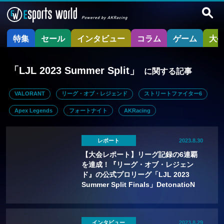
特集
セール
インタビュー
コラム
ゲーム
大
「LJL 2023 Summer Split」
に関する記事
VALORANT
リーグ・オブ・レジェンド
ストリートファイター6
Apex Legends
フォートナイト
AKRacing
レポート
2023.8.30
【大会レポート】リーグ記録の6連覇
を達成！『リーグ・オブ・レジェン
ド』の公式プロリーグ「LJL 2023
Summer Split Finals」DetonatioN
FocusMeが激闘を制し優勝！
インタビュー
2023.8.29