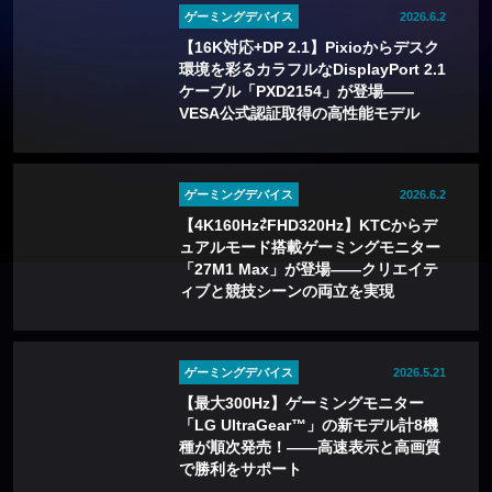
ゲーミングデバイス
2026.6.2
【16K対応+DP 2.1】Pixioからデスク
環境を彩るカラフルなDisplayPort 2.1
ケーブル「PXD2154」が登場——
VESA公式認証取得の高性能モデル
ゲーミングデバイス
2026.6.2
【4K160Hz⇄FHD320Hz】KTCからデ
ュアルモード搭載ゲーミングモニター
「27M1 Max」が登場——クリエイテ
ィブと競技シーンの両立を実現
ゲーミングデバイス
2026.5.21
【最大300Hz】ゲーミングモニター
「LG UltraGear™」の新モデル計8機
種が順次発売！——高速表示と高画質
で勝利をサポート