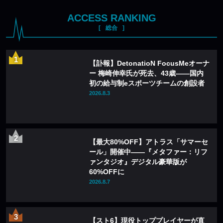
ACCESS RANKING
総合
【訃報】DetonatioN FocusMeオーナ
ー 梅崎伸幸氏が死去、43歳——国内
初の給与制eスポーツチームの創設者
2026.8.3
【最大80%OFF】アトラス「サマーセ
ール」開催中——『メタファー：リフ
ァンタジオ』デジタル豪華版が
60%OFFに
2026.8.7
【スト6】現役トッププレイヤーが直