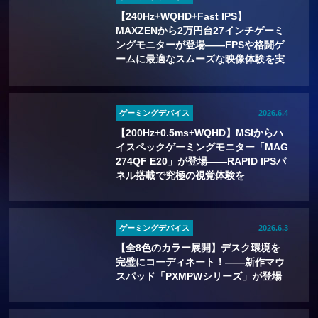
【240Hz+WQHD+Fast IPS】
MAXZENから2万円台27インチゲーミ
ングモニターが登場——FPSや格闘ゲ
ームに最適なスムーズな映像体験を実
現
ゲーミングデバイス
2026.6.4
【200Hz+0.5ms+WQHD】MSIからハ
イスペックゲーミングモニター「MAG
274QF E20」が登場——RAPID IPSパ
ネル搭載で究極の視覚体験を
ゲーミングデバイス
2026.6.3
【全8色のカラー展開】デスク環境を
完璧にコーディネート！――新作マウ
スパッド「PXMPWシリーズ」が登場