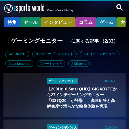
特集
セール
インタビュー
コラム
ゲーム
大
「ゲーミングモニター」
に関する記事
（2/33）
VALORANT
リーグ・オブ・レジェンド
ストリートファイター6
Apex Legends
フォートナイト
AKRacing
ゲーミングデバイス
2026.6.11
【200Hz+0.5ms+QHD】GIGABYTEか
ら27インチゲーミングモニター
「G27Q20」が登場——高速応答と高
解像度で滑らかな映像体験を実現
ゲーミングデバイス
2026.6.9