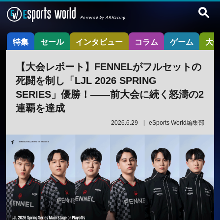
特集
セール
インタビュー
コラム
ゲーム
大
【大会レポート】FENNELがフルセットの
死闘を制し「LJL 2026 SPRING
SERIES」優勝！――前大会に続く怒濤の2
連覇を達成
2026.6.29
eSports World編集部