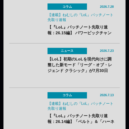
コラム
2026.7.28
【連載】ねむしの『LoL』パッチノート
先取り速報
【『LoL』パッチノート先取り速
報：26.15編】 パワーピックチャン
ピオンに加え、「なんでも屋」がつ
いにナーフ。「バスティオンブレイ
カー」はやり過ぎバフでメタアイテ
ニュース
2026.7.23
ム必至？
【LoL】初期のLoLを現代向けに調
整した新モード「リーグ・オブ・レ
ジェンド クラシック」が7月30日
（木）実装——2013年シーズン3ベ
ースでクラシックチャンピオン60体
が登場
コラム
2026.7.13
【連載】ねむしの『LoL』パッチノート
先取り速報
【『LoL』パッチノート先取り速
報：26.14編】「ベルト」＆「ハーネ
ス」のナーフ、「青バフ」変更で今