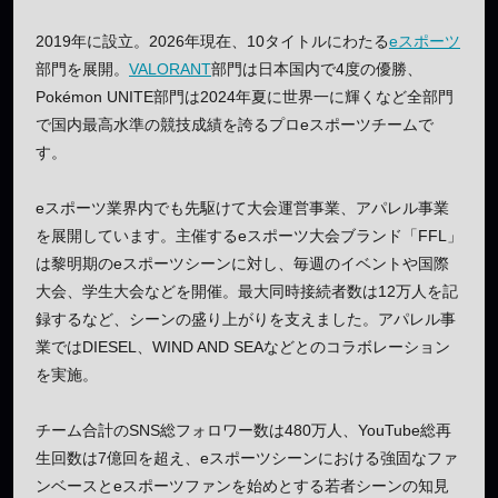
2019年に設立。2026年現在、10タイトルにわたる
eスポーツ
部門を展開。
VALORANT
部門は日本国内で4度の優勝、
Pokémon UNITE部門は2024年夏に世界一に輝くなど全部門
で国内最高水準の競技成績を誇るプロeスポーツチームで
す。
eスポーツ業界内でも先駆けて大会運営事業、アパレル事業
を展開しています。主催するeスポーツ大会ブランド「FFL」
は黎明期のeスポーツシーンに対し、毎週のイベントや国際
大会、学生大会などを開催。最大同時接続者数は12万人を記
録するなど、シーンの盛り上がりを支えました。アパレル事
業ではDIESEL、WIND AND SEAなどとのコラボレーション
を実施。
チーム合計のSNS総フォロワー数は480万人、YouTube総再
生回数は7億回を超え、eスポーツシーンにおける強固なファ
ンベースとeスポーツファンを始めとする若者シーンの知見