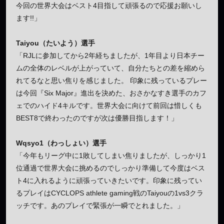
今回の世界大会はベスト4目指して頑張るので応援お願いし
ます!!」
Taiyou（たいよう）選手
「RJLに参加してから2年経ちましたが、1年目より日本チー
ムの全体のレベルが上がっていて、自分たちとの差を縮めら
れてるなと思い焦りを感じました。 印象に残っているプレー
は今回『Six Major』進出を決めた、おさかなすき選手のカフ
ェでのハイド4キルです。世界大会に向けて前回は惜しくも
BEST8で終わったのですが次は優勝目指します！」
Wqsyo1（わっしょい）選手
「今年もリーグ中に1敗してしまい焦りましたが、しっかり1
位通過で世界大会に挑めるのでしっかり準備して今度はベス
ト4に入れるように頑張っていきたいです。印象に残ってい
るプレイはCYCLOPS athlete gaming戦のTaiyouの1vs3クラ
ッチです。あのプレイで緊張が一瞬でとれました。」