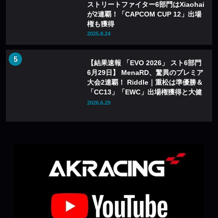
ストリートファイター6部門はXiaohai
が2連覇！「CAPCOM CUP 12」出場
権も獲得
2025.8.24
【結果速報 「EVO 2026」 スト6部門
6月29日】 MenaRD、驚異のプレミア
大会2連覇！ Riddle｜重松は準優勝＆
「CC13」「EWC」出場権獲得と大健
闘！
2026.6.29