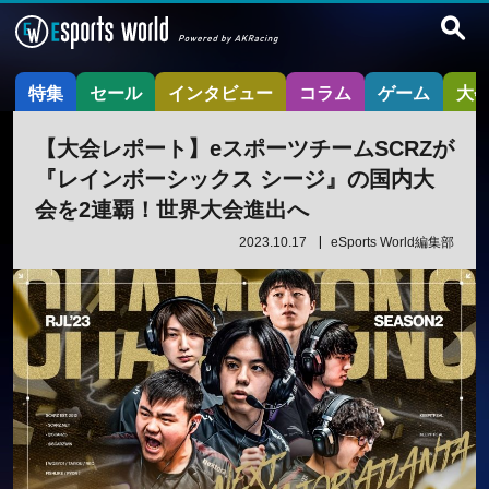
特集
セール
インタビュー
コラム
ゲーム
大
【大会レポート】eスポーツチームSCRZが
『レインボーシックス シージ』の国内大
会を2連覇！世界大会進出へ
2023.10.17
eSports World編集部