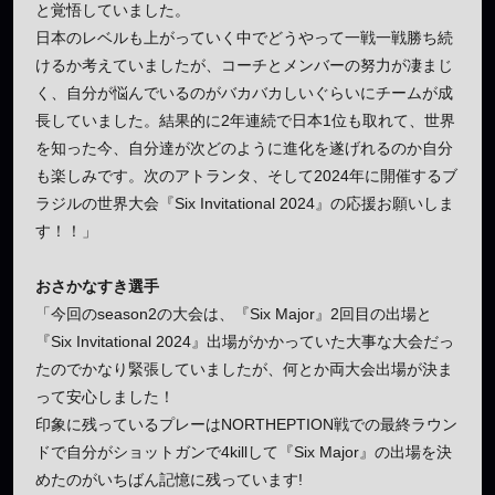
と覚悟していました。
日本のレベルも上がっていく中でどうやって一戦一戦勝ち続
けるか考えていましたが、コーチとメンバーの努力が凄まじ
く、自分が悩んでいるのがバカバカしいぐらいにチームが成
長していました。結果的に2年連続で日本1位も取れて、世界
を知った今、自分達が次どのように進化を遂げれるのか自分
も楽しみです。次のアトランタ、そして2024年に開催するブ
ラジルの世界大会『Six Invitational 2024』の応援お願いしま
す！！」
おさかなすき選手
「今回のseason2の大会は、『Six Major』2回目の出場と
『Six Invitational 2024』出場がかかっていた大事な大会だっ
たのでかなり緊張していましたが、何とか両大会出場が決ま
って安心しました！
印象に残っているプレーはNORTHEPTION戦での最終ラウン
ドで自分がショットガンで4killして『Six Major』の出場を決
めたのがいちばん記憶に残っています!