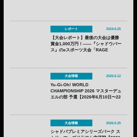
レポート
2024.6.25
【大会レポート】最後の大会は優勝
賞金1,000万円！——『シャドウバー
ス』のeスポーツ大会「RAGE
Shadowverse 2024 Summer」
GRAND FINALSはN/S（ねこそぎ）
選手が優勝し30回目の節目の大会で
有終の美を飾る！
大会情報
2026.6.12
Yu-Gi-Oh! WORLD
CHAMPIONSHIP 2026 マスターデュ
エルの部 予選【2026年6月10日〜22
日】
大会情報
2026.5.25
シャドバプレミアシリーズパーク ス