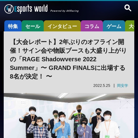
特集
セール
インタビュー
コラム
ゲーム
大
【大会レポート】2年ぶりのオフライン開
催！サイン会や物販ブースも大盛り上がり
の「RAGE Shadowverse 2022
Summer」〜 GRAND FINALSに出場する
8名が決定！ 〜
2022.5.25
岡安学