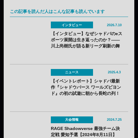
この記事を読んだ人はこんな記事も読んでいます
インタビュー
2026.7.10
【インタビュー】なぜシャドバのeス
ポーツ展開は生き返ったのか？——
川上尚樹氏が語る新リーグ刷新の舞
台裏
ニュース
2025.4.3
【イベントレポート】シャドバ最新
作『シャドウバース ワールズビヨン
ド』の初の試遊に朝から長蛇の列！
——「シャドバスペシャルフェス」
で最強チームも誕生！
大会情報
2024.7.25
RAGE Shadowverse 最強チーム決
定戦 愛知予選【2024年8月11日】