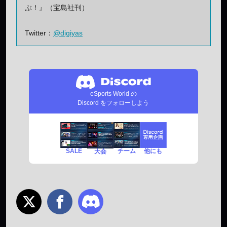
ぶ！』（宝島社刊）
Twitter：
@digiyas
eSports World の
Discord をフォローしよう
SALE
チーム
他にも
大会