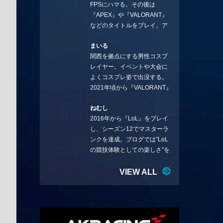
FPSにハマる。その後は
ことを言っていきます。X：
『APEX』や『VALORANT』
https://x.com/stormKUBO
などのタイトルをプレイ。ア
YouTube：
ーティストの楽曲や企業用
https://www.youtube.com/@sto
まいる
BGMなどを手掛ける作曲家と
rmKUBO
関西を拠点にする男性コスプ
フリーランスのライターの二
レイヤー。イベントや大会に
足の草鞋を履いて幅広く活動
よくコスプレ姿で出没する。
中。無類のラーメン好き！
2021年頃から『VALORANT』
Twitter:@ongakucas
にハマり、競技シーンを追い
ねむし
続ける。現在の推しチームは
2016年から『LoL』をプレイ
「CREST GAMING」。X：
し、シーズン12でマスターラ
@mlunias（Photo by
ンクを達成。ブログでは”LoL
Subaru.F.）
の競技体験としての楽しさ”を
テーマに情報を発信中。ニダ
リーを愛し、元ADCメイン
VIEW ALL
で、現在はMIDサイラスをメイ
ンにする変な経歴を持つ。
Twitter：@nemshifn ブログ：
nemumemo.com