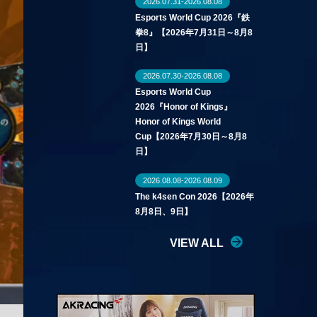
2026.07.31-2026.08.08
Esports World Cup 2026『鉄
拳8』【2026年7月31日～8月8
日】
2026.07.30-2026.08.08
Esports World Cup
2026『Honor of Kings』
Honor of Kings World
Cup【2026年7月30日～8月8
日】
2026.08.08-2026.08.09
The k4sen Con 2026【2026年
8月8日、9日】
VIEW ALL