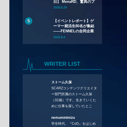
日】 MenaRD、驚異のプ
レミア大会2連覇！
2026.6.29
Riddle｜重松は準優勝＆
「CC13」「EWC」出場
【イベントレポート】ゲ
権獲得と大健闘！
ーマー就活生80名が集結
——FENNELの合同企業
説明会「GCEXPO 2026
2026.8.4
in Okayama」が7月12日
（日）開催
WRITER LIST
ストーム久保
SCARZコンテンツクリエイタ
ー部門所属のストーム久保
（32歳）です。生きていくた
めに仕事を探していたとこ
ろ、編集の方に拾ってもらい
nemuminimizu
コラムを連載させてもらえる
学生時代、『CoD』をはじめ
ことになりました。言いたい