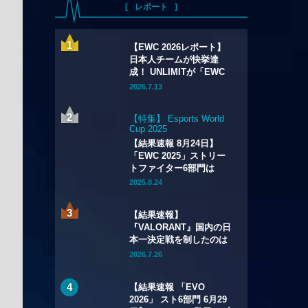
レポート
【EWC 2026レポート】
日本人チームが快挙達
成！ UNLIMITが「EWC
2026」の『Apex
2026.7.13
Legends』部門で初優
勝！
【特集】 Esports World
Cup 2025
【結果速報 8月24日】
「EWC 2025」ストリー
トファイター6部門は
Xiaohaiが2連覇！
2025.8.24
「CAPCOM CUP 12」出
場権も獲得
【結果速報】
『VALORANT』国内の日
本一決定戦を制したのは
QT DIG∞——VCJ 2026
2026.7.26
Season Finals
【結果速報 「EVO
2026」 スト6部門 6月29