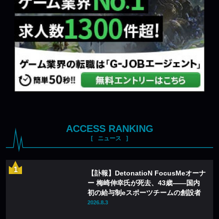
ACCESS RANKING
ニュース
【訃報】DetonatioN FocusMeオーナ
ー 梅崎伸幸氏が死去、43歳——国内
初の給与制eスポーツチームの創設者
2026.8.3