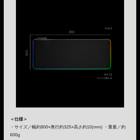
＜仕様＞
・サイズ／幅約800×奥行約325×高さ約10(mm) ・重量／約
600g