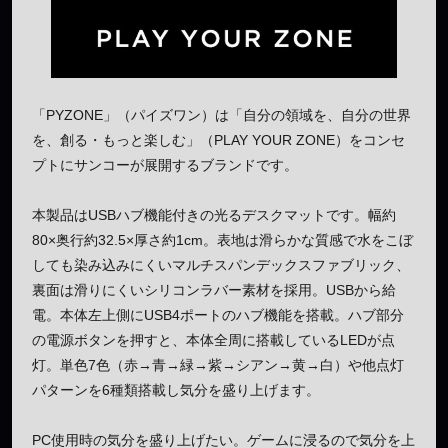
「PYZONE」（パイズワン）は「自分の領域を、自分の世界
を、創る・もっと楽しむ」（PLAY YOUR ZONE）をコンセ
プトにサンコーが展開するブランドです。
本製品はUSBハブ機能付きの光るデスクマットです。幅約
80×奥行約32.5×厚さ約1cm。表地は滑らかな質感で水をこぼ
しても染み込みにくいマルチスパンデックスファブリック、
裏面は滑りにくいシリコンラバー素材を採用。USBから給
電。本体左上側にUSB4ポートのハブ機能を搭載。ハブ部分
の電源ボタンを押すと、本体全周に搭載しているLEDが点
灯。単色7色（赤→青→緑→紫→シアン→黄→白）や他点灯
パターンを6種類搭載し気分を盛り上げます。
PC使用時の気分を盛り上げたい。ゲームに浸るので気分を上