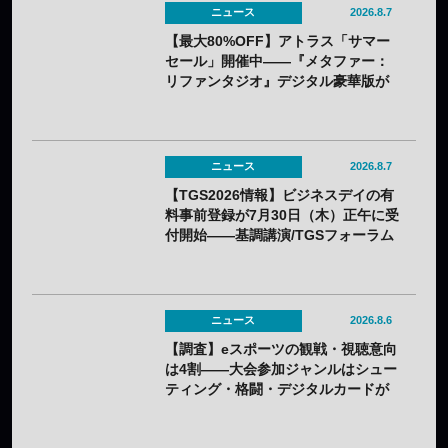
ニュース
2026.8.7
【最大80%OFF】アトラス「サマー
セール」開催中——『メタファー：
リファンタジオ』デジタル豪華版が
60%OFFに
ニュース
2026.8.7
【TGS2026情報】ビジネスデイの有
料事前登録が7月30日（木）正午に受
付開始——基調講演/TGSフォーラム
の情報も一部発表
ニュース
2026.8.6
【調査】eスポーツの観戦・視聴意向
は4割——大会参加ジャンルはシュー
ティング・格闘・デジタルカードが
上位