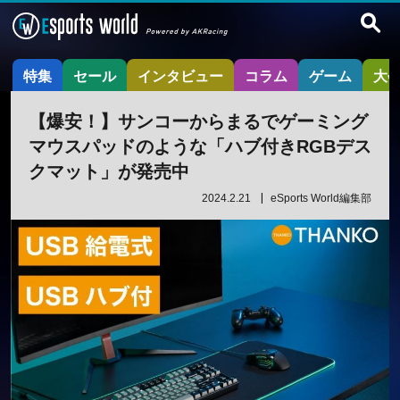
特集
セール
インタビュー
コラム
ゲーム
大
【爆安！】サンコーからまるでゲーミング
マウスパッドのような「ハブ付きRGBデス
クマット」が発売中
2024.2.21
eSports World編集部