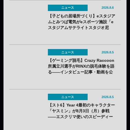
ニュース
2026.8.6
【子どもの居場所づくり】eスタジア
ムとみつば電気がeスポーツ施設「e
スタジアムサテライトスタジオ尼
崎」を開設——兵庫県内初のサテラ
イト
ニュース
2026.8.5
【ゲーミング脱毛】Crazy Raccoon
所属立川選手がRINXの脱毛体験を語
る——インタビュー記事・動画を公
開
ニュース
2026.8.5
【スト6】Year 4最初のキャラクター
「ヤスミン」が8月3日（月）参戦
——エスクリマ使いのスピーディー
な接近戦キャラ