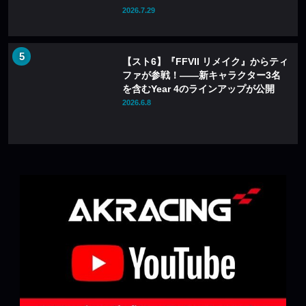
ム』も20%OFFに
2026.7.29
【スト6】『FFVII リメイク』からティ
ファが参戦！――新キャラクター3名
を含むYear 4のラインアップが公開
2026.6.8