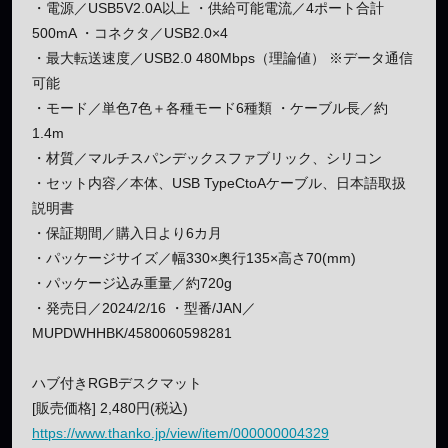
・電源／USB5V2.0A以上 ・供給可能電流／4ポート合計
500mA ・コネクタ／USB2.0×4
・最大転送速度／USB2.0 480Mbps（理論値） ※データ通信
可能
・モード／単色7色＋各種モード6種類 ・ケーブル長／約
1.4m
・材質／マルチスパンデックスファブリック、シリコン
・セット内容／本体、USB TypeCtoAケーブル、日本語取扱
説明書
・保証期間／購入日より6カ月
・パッケージサイズ／幅330×奥行135×高さ70(mm)
・パッケージ込み重量／約720g
・発売日／2024/2/16 ・型番/JAN／
MUPDWHHBK/4580060598281
ハブ付きRGBデスクマット
[販売価格] 2,480円(税込)
https://www.thanko.jp/view/item/000000004329