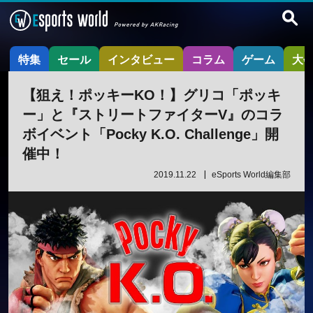
特集
セール
インタビュー
コラム
ゲーム
大
【狙え！ポッキーKO！】グリコ「ポッキ
ー」と『ストリートファイターV』のコラ
ボイベント「Pocky K.O. Challenge」開
催中！
2019.11.22
eSports World編集部