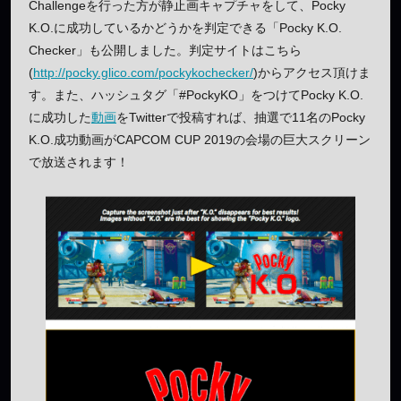
Challengeを行った方が静止画キャプチャをして、Pocky
K.O.に成功しているかどうかを判定できる「Pocky K.O.
Checker」も公開しました。判定サイトはこちら
(
http://pocky.glico.com/pockykochecker/
)からアクセス頂けま
す。また、ハッシュタグ「#PockyKO」をつけてPocky K.O.
に成功した
動画
をTwitterで投稿すれば、抽選で11名のPocky
K.O.成功動画がCAPCOM CUP 2019の会場の巨大スクリーン
で放送されます！