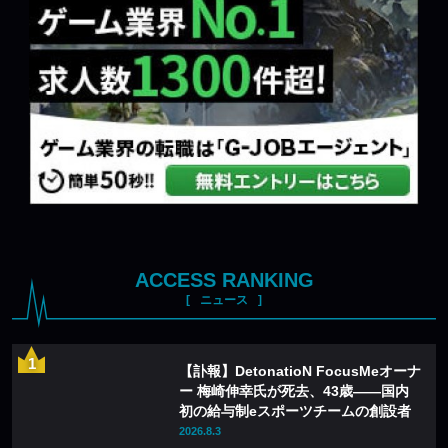
ACCESS RANKING
ニュース
【訃報】DetonatioN FocusMeオーナ
ー 梅崎伸幸氏が死去、43歳——国内
初の給与制eスポーツチームの創設者
2026.8.3