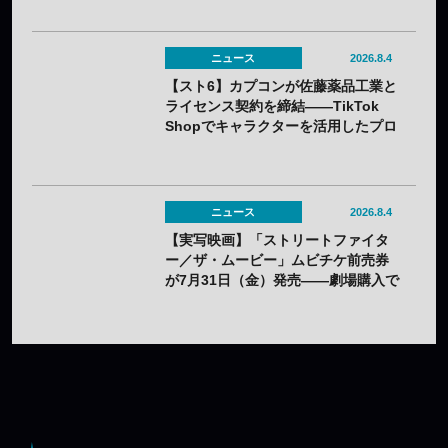
ニュース
2026.8.4
【スト6】カプコンが佐藤薬品工業と
ライセンス契約を締結——TikTok
Shopでキャラクターを活用したプロ
モーションを展開
ニュース
2026.8.4
【実写映画】「ストリートファイタ
ー／ザ・ムービー」ムビチケ前売券
が7月31日（金）発売——劇場購入で
オリジナルステッカー2種セットの特
典も