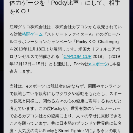
体力ゲージを「Pocky比率」にして、相手
をK.O.!
江崎グリコ株式会社は、株式会社カプコンから販売されてい
る対戦
格闘ゲーム
『ストリートファイターV』とのグローバ
ルコラボレーションキャンペーン「Pocky K.O. Challenge」
を2019年11月18日より展開します。米国カリフォルニア州
ロサンゼルスで開催される「
CAPCOM CUP
2019」（2019
年12月13日～15日）とも連動し、Pockyは
eスポーツ
に本格
参入します。
当社は、eスポーツ は競技者のみならず、周囲やオンライン
で観戦している観客にもワクワクや感動をもたらし、スポー
ツ観戦と同様に、関わる方々の心の健康に寄与するものだと
考えています。この度Pockyが、世界有数のゲームメーカー
であるカプコン社との協業により、人々の幸せに貢献できる
ことを願っています。共に日本発のブランドで世界的に知名
度・人気度の高いPockyとStreet Fighter Vによる今回の取り