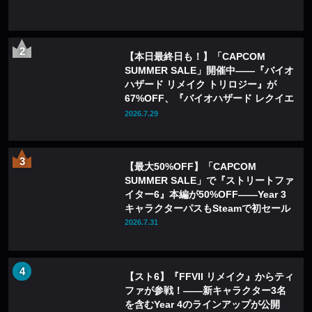
【本日最終日も！】「CAPCOM
SUMMER SALE」開催中——『バイオ
ハザード リメイク トリロジー』が
67%OFF、『バイオハザード レクイエ
ム』も20%OFFに
2026.7.29
【最大50%OFF】「CAPCOM
SUMMER SALE」で『ストリートファ
イター6』本編が50%OFF——Year 3
キャラクターパスもSteamで初セール
2026.7.31
【スト6】『FFVII リメイク』からティ
ファが参戦！――新キャラクター3名
を含むYear 4のラインアップが公開