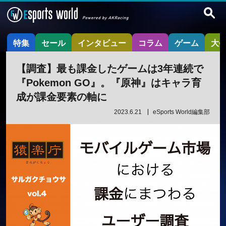
特集
セール
インタビュー
コラム
ゲーム
大
【調査】最も課金したゲームは3年連続で
『Pokemon GO』。『原神』はキャラ育
成が課金要素の軸に
2023.6.21
eSports World編集部