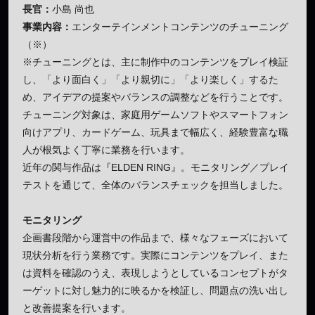
長官：
小島 尚也
事業内容：
エンターテインメントコンテンツのチューニング
（※）
※チューニングとは、主に制作中のコンテンツをプレイ検証
し、「より面白く」「より親切に」「より楽しく」するた
め、アイデアの提案やバランスの調整などを行うことです。
チューニング対象は、家庭用ゲームソフトやスマートフォン
向けアプリ、カードゲーム、玩具まで幅広く、経験豊富な職
人が根気よく丁寧に業務を行います。
近年の関与作品は『ELDEN RING』。モニタリング／プレイ
テストを通じて、全体のバランスチェックを担当しました。
モニタリング
企画書段階から運営中の作品まで、様々なフェーズにおいて
現状分析を行う業務です。実際にコンテンツをプレイ、また
は資料を確認のうえ、表現しようとしているコンセプトがタ
ーゲットに対し魅力的に映るかを検証し、問題点の洗い出し
と改善提案を行います。