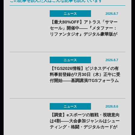
この記事を読んだ人はこんな記事も読んでいます
ニュース
2026.8.7
【最大80%OFF】アトラス「サマー
セール」開催中——『メタファー：
リファンタジオ』デジタル豪華版が
60%OFFに
ニュース
2026.8.7
【TGS2026情報】ビジネスデイの有
料事前登録が7月30日（木）正午に受
付開始——基調講演/TGSフォーラム
の情報も一部発表
ニュース
2026.8.6
【調査】eスポーツの観戦・視聴意向
は4割——大会参加ジャンルはシュー
ティング・格闘・デジタルカードが
上位