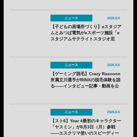
ニュース
2026.8.6
【子どもの居場所づくり】eスタジア
ムとみつば電気がeスポーツ施設「e
スタジアムサテライトスタジオ尼
崎」を開設——兵庫県内初のサテラ
イト
ニュース
2026.8.5
【ゲーミング脱毛】Crazy Raccoon
所属立川選手がRINXの脱毛体験を語
る——インタビュー記事・動画を公
開
ニュース
2026.8.5
【スト6】Year 4最初のキャラクター
「ヤスミン」が8月3日（月）参戦
——エスクリマ使いのスピーディー