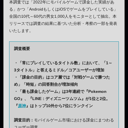
本調査では「2022年にモバイルゲームで課金した実績があ
る」かつ「AndroidもしくはiOSでゲームをプレイしている」
全国の10代～60代の男女1,000人をモニターとして抽出。本
リリースでは調査の結果に基づいた分析・考察の一部を発表
いたします。
調査概要
・「常にプレイしているタイトル数」において、「1～
3タイトル」と答えるミドル／コアユーザーが増加
・「課金の目的」はコア層では「対戦ゲームで勝つた
め」「時短」の回答割合が増加傾向
・「最も課金したゲーム」は3年連続で『Pokemon
GO』、『LINE：ディズニーツムツム』が1位と2位。
『
原神
』はトップ10外から7位にランクイン
調査目的：
モバイルゲーム市場における課金にまつわる
ユーザー調査