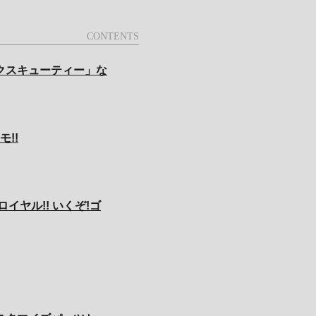
クスキューティー」な
!!
イヤル!! いくぞ!ゴ