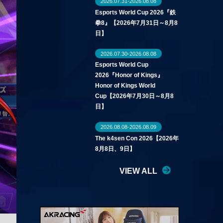
2026.07.31-2026.08.08
Esports World Cup 2026『鉄
拳8』【2026年7月31日～8月8
日】
2026.07.30-2026.08.08
Esports World Cup
2026『Honor of Kings』
Honor of Kings World
Cup【2026年7月30日～8月8
日】
2026.08.08-2026.08.09
The k4sen Con 2026【2026年
8月8日、9日】
VIEW ALL