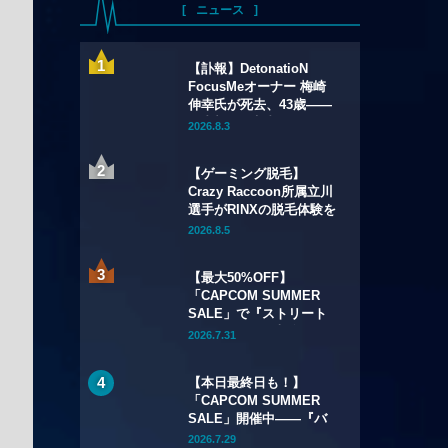
ニュース
【訃報】DetonatioN
FocusMeオーナー 梅崎
伸幸氏が死去、43歳——
国内初の給与制eスポーツ
2026.8.3
チームの創設者
【ゲーミング脱毛】
Crazy Raccoon所属立川
選手がRINXの脱毛体験を
語る——インタビュー記
2026.8.5
事・動画を公開
【最大50%OFF】
「CAPCOM SUMMER
SALE」で『ストリート
ファイター6』本編が
2026.7.31
50%OFF——Year 3キャ
ラクターパスもSteamで
【本日最終日も！】
初セール
「CAPCOM SUMMER
SALE」開催中——『バ
イオハザード リメイク
2026.7.29