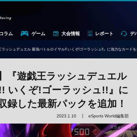
コラム
ゲーム
大会情報
レポート
デ
ラッシュデュエル 最強バトルロイヤル!! いくぞ!ゴーラッシュ!!』に強力なカー
】『遊戯王ラッシュデュエル
! いくぞ!ゴーラッシュ!!』に
収録した最新パックを追加！
2023.1.10
eSports World編集部