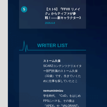
トリロジー』が
67%OFF、『バイオハザ
【スト6】『FFVII リメイ
ード レクイエム』も
ク』からティファが参
20%OFFに
戦！――新キャラクター3
名を含むYear 4のライン
2026.6.8
アップが公開
WRITER LIST
ストーム久保
SCARZコンテンツクリエイタ
ー部門所属のストーム久保
（32歳）です。生きていくた
めに仕事を探していたとこ
ろ、編集の方に拾ってもらい
nemuminimizu
コラムを連載させてもらえる
学生時代、『CoD』をはじめ
ことになりました。言いたい
FPSにハマる。その後は
ことを言っていきます。X：
『APEX』や『VALORANT』
https://x.com/stormKUBO