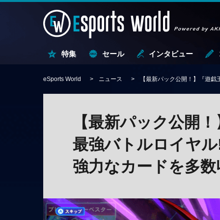
特集
セール
インタビュー
eSports World
ニュース
【最新パック公開！】『遊戯王
【最新パック公開！
最強バトルロイヤル!
強力なカードを多数