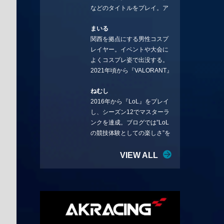
などのタイトルをプレイ。ア
YouTube：
ーティストの楽曲や企業用
https://www.youtube.com/@sto
まいる
BGMなどを手掛ける作曲家と
rmKUBO
関西を拠点にする男性コスプ
フリーランスのライターの二
レイヤー。イベントや大会に
足の草鞋を履いて幅広く活動
よくコスプレ姿で出没する。
中。無類のラーメン好き！
2021年頃から『VALORANT』
Twitter:@ongakucas
にハマり、競技シーンを追い
ねむし
続ける。現在の推しチームは
2016年から『LoL』をプレイ
「CREST GAMING」。X：
し、シーズン12でマスターラ
@mlunias（Photo by
ンクを達成。ブログでは”LoL
Subaru.F.）
の競技体験としての楽しさ”を
テーマに情報を発信中。ニダ
リーを愛し、元ADCメイン
VIEW ALL
で、現在はMIDサイラスをメイ
ンにする変な経歴を持つ。
Twitter：@nemshifn ブログ：
nemumemo.com