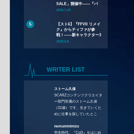
SALE」開催中——『バ
イオハザード リメイク
2026.7.29
トリロジー』が
67%OFF、『バイオハザ
【スト6】『FFVII リメイ
ード レクイエム』も
ク』からティファが参
20%OFFに
戦！――新キャラクター3
名を含むYear 4のライン
2026.6.8
アップが公開
WRITER LIST
ストーム久保
SCARZコンテンツクリエイタ
ー部門所属のストーム久保
（32歳）です。生きていくた
めに仕事を探していたとこ
ろ、編集の方に拾ってもらい
nemuminimizu
コラムを連載させてもらえる
学生時代、『CoD』をはじめ
ことになりました。言いたい