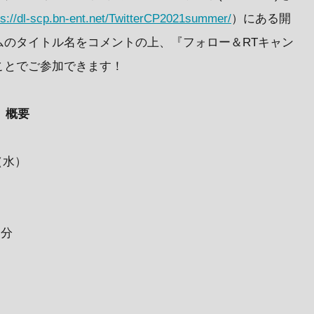
ps://dl-scp.bn-ent.net/TwitterCP2021summer/
）にある開
ムのタイトル名をコメントの上、『フォロー＆RTキャン
ことでご参加できます！
ン』概要
（水）
円分