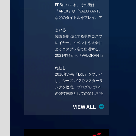
FPSにハマる。その後は
ことを言っていきます。X：
『APEX』や『VALORANT』
https://x.com/stormKUBO
などのタイトルをプレイ。ア
YouTube：
ーティストの楽曲や企業用
https://www.youtube.com/@sto
まいる
BGMなどを手掛ける作曲家と
rmKUBO
関西を拠点にする男性コスプ
フリーランスのライターの二
レイヤー。イベントや大会に
足の草鞋を履いて幅広く活動
よくコスプレ姿で出没する。
中。無類のラーメン好き！
2021年頃から『VALORANT』
Twitter:@ongakucas
にハマり、競技シーンを追い
ねむし
続ける。現在の推しチームは
2016年から『LoL』をプレイ
「CREST GAMING」。X：
し、シーズン12でマスターラ
@mlunias（Photo by
ンクを達成。ブログでは”LoL
Subaru.F.）
の競技体験としての楽しさ”を
テーマに情報を発信中。ニダ
リーを愛し、元ADCメイン
VIEW ALL
で、現在はMIDサイラスをメイ
ンにする変な経歴を持つ。
Twitter：@nemshifn ブログ：
nemumemo.com