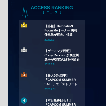
ACCESS RANKING
ニュース
【訃報】DetonatioN
FocusMeオーナー 梅崎
伸幸氏が死去、43歳——
国内初の給与制eスポーツ
2026.8.3
チームの創設者
【ゲーミング脱毛】
Crazy Raccoon所属立川
選手がRINXの脱毛体験を
語る——インタビュー記
2026.8.5
事・動画を公開
【最大50%OFF】
「CAPCOM SUMMER
SALE」で『ストリート
ファイター6』本編が
2026.7.31
50%OFF——Year 3キャ
ラクターパスもSteamで
【本日最終日も！】
初セール
「CAPCOM SUMMER