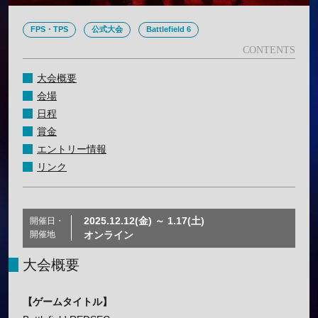
FPS・TPS
公式大会
Battlefield 6
大会概要
会場
日程
賞金
エントリー情報
リンク
2025.12.12(金) ～ 1.17(土)
開催日・
開催地
オンライン
大会概要
【ゲームタイトル】