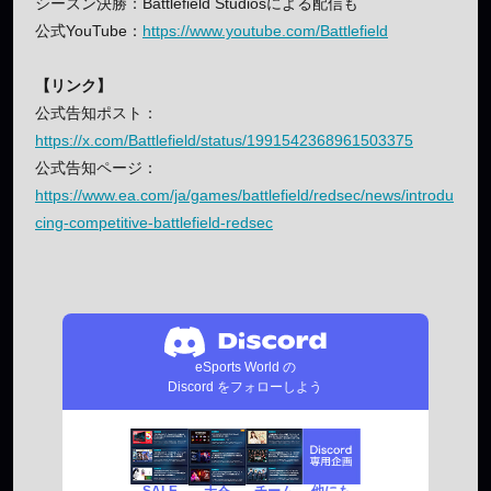
シーズン決勝：Battlefield Studiosによる配信も
公式YouTube：
https://www.youtube.com/Battlefield
【リンク】
公式告知ポスト：
https://x.com/Battlefield/status/1991542368961503375
公式告知ページ：
https://www.ea.com/ja/games/battlefield/redsec/news/introdu
cing-competitive-battlefield-redsec
eSports World の
Discord をフォローしよう