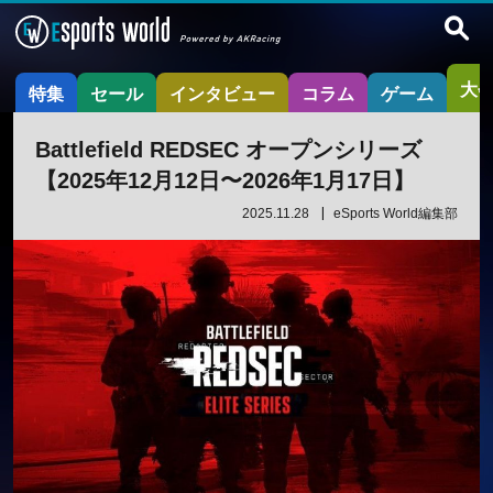
大
特集
セール
インタビュー
コラム
ゲーム
Battlefield REDSEC オープンシリーズ
【2025年12月12日〜2026年1月17日】
2025.11.28
eSports World編集部