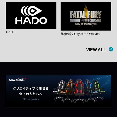
HADO
餓狼伝説 City of the Wolves
VIEW ALL