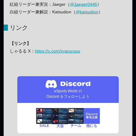
紅組リーダー兼実況：Jaeger（
@Jaeger0446
）
白組リーダー兼解説：Katsudion（
@katsudion
）
リンク
【リンク】
しゃるる X：
https://x.com/syaruruuu
eSports World の
Discord をフォローしよう
SALE
チーム
他にも
大会