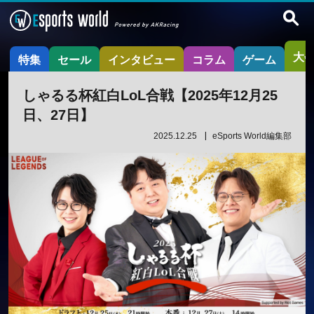
大
特集
セール
インタビュー
コラム
ゲーム
しゃるる杯紅白LoL合戦【2025年12月25
日、27日】
2025.12.25
eSports World編集部