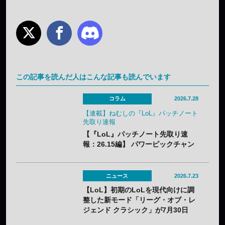
この記事を読んだ人はこんな記事も読んでいます
コラム
2026.7.28
【連載】ねむしの『LoL』パッチノート
先取り速報
【『LoL』パッチノート先取り速
報：26.15編】 パワーピックチャン
ピオンに加え、「なんでも屋」がつ
いにナーフ。「バスティオンブレイ
カー」はやり過ぎバフでメタアイテ
ニュース
2026.7.23
ム必至？
【LoL】初期のLoLを現代向けに調
整した新モード「リーグ・オブ・レ
ジェンド クラシック」が7月30日
（木）実装——2013年シーズン3ベ