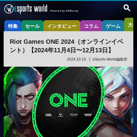
大
特集
セール
インタビュー
コラム
ゲーム
Riot Games ONE 2024（オンラインイベ
ント）【2024年11月4日〜12月13日】
2024.10.16
eSports World編集部