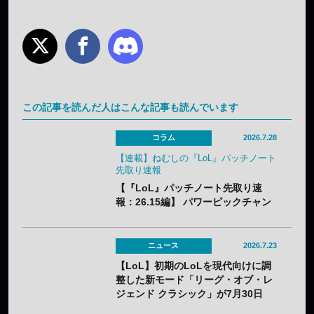
この記事を読んだ人はこんな記事も読んでいます
コラム
2026.7.28
【連載】ねむしの『LoL』パッチノート
先取り速報
【『LoL』パッチノート先取り速
報：26.15編】 パワーピックチャン
ピオンに加え、「なんでも屋」がつ
いにナーフ。「バスティオンブレイ
カー」はやり過ぎバフでメタアイテ
ニュース
2026.7.23
ム必至？
【LoL】初期のLoLを現代向けに調
整した新モード「リーグ・オブ・レ
ジェンド クラシック」が7月30日
（木）実装——2013年シーズン3ベ