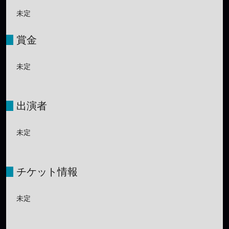
未定
賞金
未定
出演者
未定
チケット情報
未定