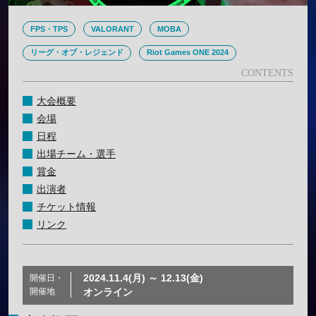
FPS・TPS
VALORANT
MOBA
リーグ・オブ・レジェンド
Riot Games ONE 2024
大会概要
会場
日程
出場チーム・選手
賞金
出演者
チケット情報
リンク
2024.11.4(月) ～ 12.13(金)
開催日・
開催地
オンライン