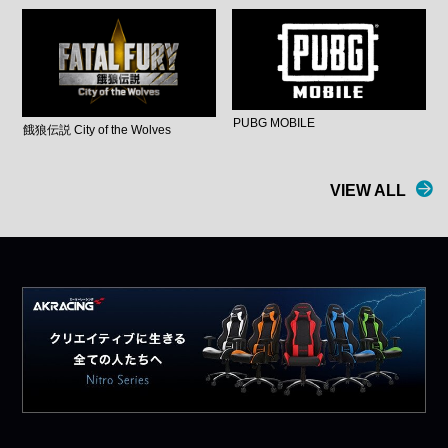
PUBG MOBILE
餓狼伝説 City of the Wolves
VIEW ALL