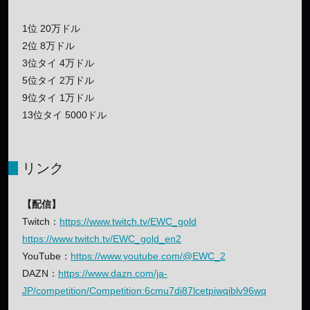
1位 20万ドル
2位 8万ドル
3位タイ 4万ドル
5位タイ 2万ドル
9位タイ 1万ドル
13位タイ 5000ドル
リンク
【配信】
Twitch：
https://www.twitch.tv/EWC_gold
https://www.twitch.tv/EWC_gold_en2
YouTube：
https://www.youtube.com/@EWC_2
DAZN：
https://www.dazn.com/ja-
JP/competition/Competition:6cmu7di87lcetpiwqiblv96wq