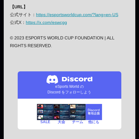
【URL】
公式サイト：
https://esportsworldcup.com/?lang=en-US
公式X：
https://x.com/eswcgg
© 2023 ESPORTS WORLD CUP FOUNDATION | ALL
RIGHTS RESERVED.
eSports World の
Discord をフォローしよう
SALE
チーム
他にも
大会