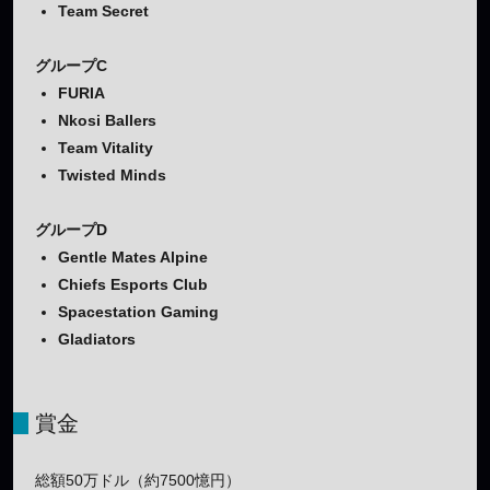
Team Secret
グループC
FURIA
Nkosi Ballers
Team Vitality
Twisted Minds
グループD
Gentle Mates Alpine
Chiefs Esports Club
Spacestation Gaming
Gladiators
賞金
総額50万ドル（約7500憶円）