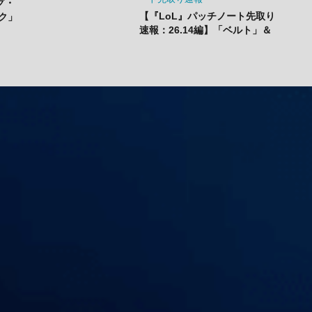
グ・
【『LoL』パッチノート先取り
ク」
速報：26.14編】「ベルト」＆
13
「ハーネス」のナーフ、「青バ
シック
フ」変更で今後の戦術に大きな
影響？