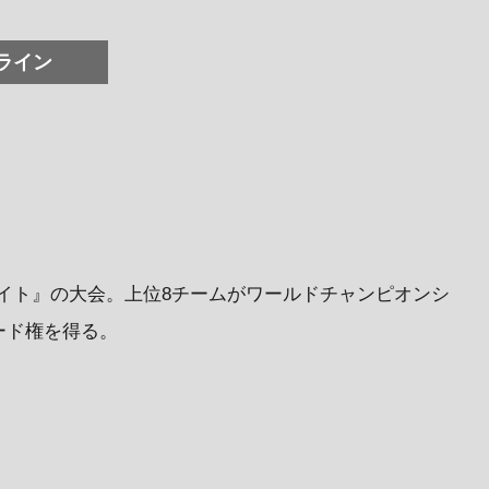
ライン
ンユナイト』の大会。上位8チームがワールドチャンピオンシ
シード権を得る。