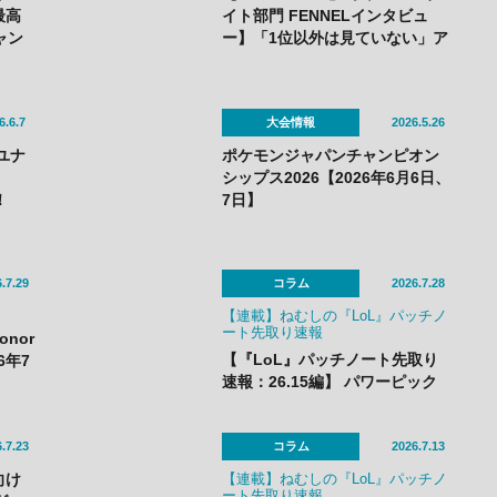
最高
イト部門 FENNELインタビュ
ャン
ー】「1位以外は見ていない」ア
勝！
ジア＆日本王者 FENNEL6人の
王者
決意
6.6.7
大会情報
2026.5.26
ンユナ
ポケモンジャパンチャンピオン
】
シップス2026【2026年6月6日、
！
7日】
ZETA
.7.29
コラム
2026.7.28
【連載】ねむしの『LoL』パッチノ
ート先取り速報
onor
【『LoL』パッチノート先取り
26年7
速報：26.15編】 パワーピック
チャンピオンに加え、「なんで
も屋」がついにナーフ。「バス
ティオンブレイカー」はやり過
.7.23
コラム
2026.7.13
ぎバフでメタアイテム必至？
向け
【連載】ねむしの『LoL』パッチノ
ート先取り速報