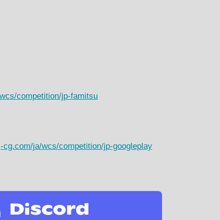
/wcs/competition/jp-famitsu
j-cg.com/ja/wcs/competition/jp-googleplay