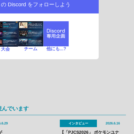
d の
Discord をフォローしよう
チーム
他にも...?
大会
読んでいます
.6.29
インタビュー
2026.6.16
が
【「PJCS2026」 ポケモンユナ