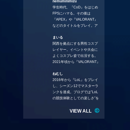
nemuminimizu
コラムを連載させてもらえる
学生時代、『CoD』をはじめ
ことになりました。言いたい
FPSにハマる。その後は
ことを言っていきます。X：
『APEX』や『VALORANT』
https://x.com/stormKUBO
などのタイトルをプレイ。ア
YouTube：
ーティストの楽曲や企業用
https://www.youtube.com/@sto
まいる
BGMなどを手掛ける作曲家と
rmKUBO
関西を拠点にする男性コスプ
フリーランスのライターの二
レイヤー。イベントや大会に
足の草鞋を履いて幅広く活動
よくコスプレ姿で出没する。
中。無類のラーメン好き！
2021年頃から『VALORANT』
Twitter:@ongakucas
にハマり、競技シーンを追い
ねむし
続ける。現在の推しチームは
2016年から『LoL』をプレイ
「CREST GAMING」。X：
し、シーズン12でマスターラ
@mlunias（Photo by
ンクを達成。ブログでは”LoL
Subaru.F.）
の競技体験としての楽しさ”を
テーマに情報を発信中。ニダ
リーを愛し、元ADCメイン
VIEW ALL
で、現在はMIDサイラスをメイ
ンにする変な経歴を持つ。
Twitter：@nemshifn ブログ：