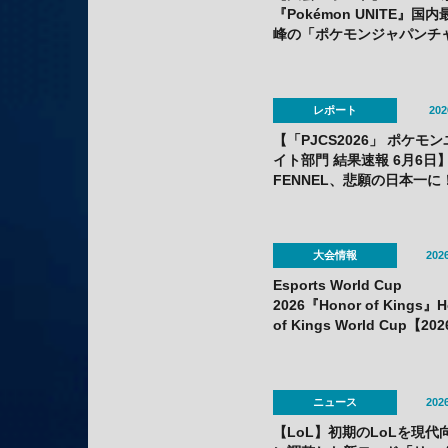
『Pokémon UNITE』国内
峰の「ポケモンジャパンチ
ピオンシップス2026」で優
——アジア王者に続き日本
の座も獲得
レポート
202
【「PJCS2026」 ポケモ
イト部門 結果速報 6月6日
FENNEL、悲願の日本一に
REJECT、C,C,、IGZIST、
が世界大会進出決定！
大会情報
2026
Esports World Cup
2026『Honor of Kings』H
of Kings World Cup【20
月30日～8月8日】
ニュース
2026
【LoL】初期のLoLを現代