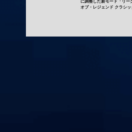
に調整した新モード「リー
オブ・レジェンド クラシッ
が7月30日（木）実装——20
年シーズン3ベースでクラ
チャンピオン60体が登場