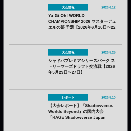
有終の美を飾る！
大会情報
2026.6.12
Yu-Gi-Oh! WORLD
CHAMPIONSHIP 2026 マスターデュ
エルの部 予選【2026年6月10日〜22
日】
大会情報
2026.5.25
シャドバプレミアシリーズパーク ス
トリーマーズドラフト交流戦【2026
年5月23日〜27日】
レポート
2026.5.10
【大会レポート】『Shadowverse:
Worlds Beyond』の国内大会
「RAGE Shadowverse Japan
Championship 2026 Season 1」に
てかさ選手が優勝！