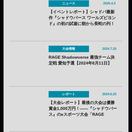
ニュース
2025.4.3
【イベントレポート】シャドバ最新
作『シャドウバース ワールズビヨン
ド』の初の試遊に朝から長蛇の列！
——「シャドバスペシャルフェス」
で最強チームも誕生！
大会情報
2024.7.25
RAGE Shadowverse 最強チーム決
定戦 愛知予選【2024年8月11日】
レポート
2024.6.25
【大会レポート】最後の大会は優勝
賞金1,000万円！——『シャドウバー
ス』のeスポーツ大会「RAGE
Shadowverse 2024 Summer」
GRAND FINALSはN/S（ねこそぎ）
選手が優勝し30回目の節目の大会で