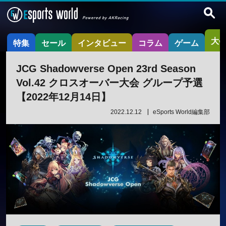
大
特集
セール
インタビュー
コラム
ゲーム
JCG Shadowverse Open 23rd Season
Vol.42 クロスオーバー大会 グループ予選
【2022年12月14日】
2022.12.12
eSports World編集部