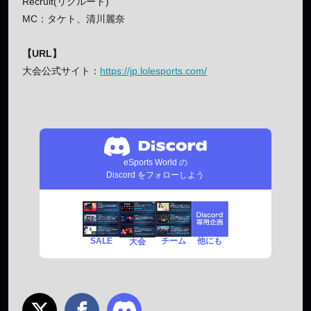
Recruit(リクルート)
MC：タケト、清川麗奈
【URL】
大会公式サイト：
https://jp.lolesports.com/
eSports World の
Discord をフォローしよう
SALE
チーム
他にも
大会