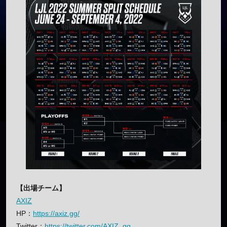
【出場チーム】
AXIZ
HP：
https://axiz.gg/
Twitter：
https://twitter.com/AXIZ_gg