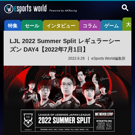
大
特集
セール
インタビュー
コラム
ゲーム
LJL 2022 Summer Split レギュラーシー
ズン DAY4【2022年7月1日】
2022.6.29
eSports World編集部