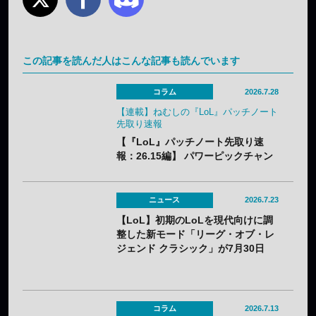
この記事を読んだ人はこんな記事も読んでいます
コラム
2026.7.28
【連載】ねむしの『LoL』パッチノート
先取り速報
【『LoL』パッチノート先取り速
報：26.15編】 パワーピックチャン
ピオンに加え、「なんでも屋」がつ
いにナーフ。「バスティオンブレイ
カー」はやり過ぎバフでメタアイテ
ニュース
2026.7.23
ム必至？
【LoL】初期のLoLを現代向けに調
整した新モード「リーグ・オブ・レ
ジェンド クラシック」が7月30日
（木）実装——2013年シーズン3ベ
ースでクラシックチャンピオン60体
が登場
コラム
2026.7.13