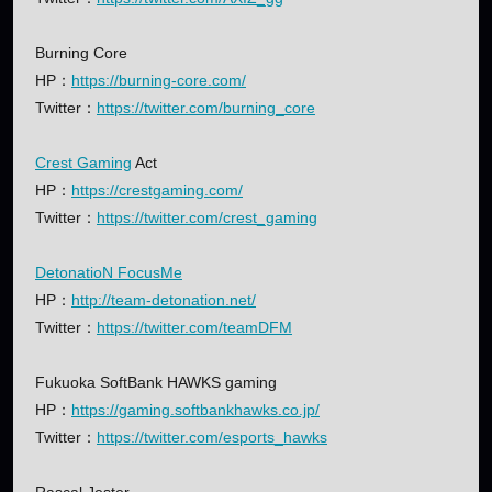
Burning Core
HP：
https://burning-core.com/
Twitter：
https://twitter.com/burning_core
Crest Gaming
Act
HP：
https://crestgaming.com/
Twitter：
https://twitter.com/crest_gaming
DetonatioN FocusMe
HP：
http://team-detonation.net/
Twitter：
https://twitter.com/teamDFM
Fukuoka SoftBank HAWKS gaming
HP：
https://gaming.softbankhawks.co.jp/
Twitter：
https://twitter.com/esports_hawks
Rascal Jester