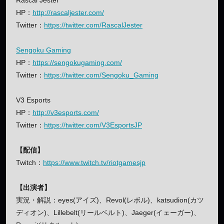
HP：
http://rascaljester.com/
Twitter：
https://twitter.com/RascalJester
Sengoku Gaming
HP：
https://sengokugaming.com/
Twitter：
https://twitter.com/Sengoku_Gaming
V3 Esports
HP：
http://v3esports.com/
Twitter：
https://twitter.com/V3EsportsJP
【配信】
Twitch：
https://www.twitch.tv/riotgamesjp
【出演者】
実況・解説：eyes(アイズ)、Revol(レボル)、katsudion(カツ
ディオン)、Lillebelt(リールベルト)、Jaeger(イェーガー)、