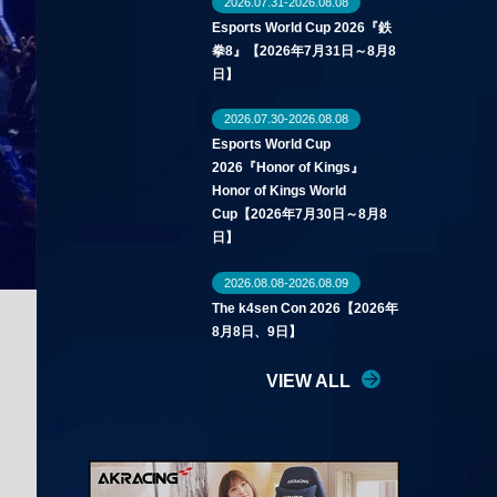
2026.07.31-2026.08.08
Esports World Cup 2026『鉄
拳8』【2026年7月31日～8月8
日】
2026.07.30-2026.08.08
Esports World Cup
2026『Honor of Kings』
Honor of Kings World
Cup【2026年7月30日～8月8
日】
2026.08.08-2026.08.09
The k4sen Con 2026【2026年
8月8日、9日】
VIEW ALL