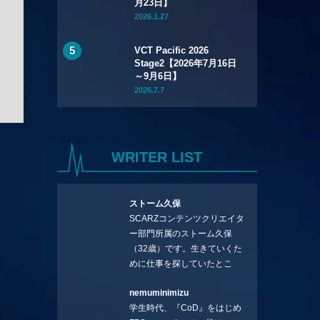
月23日】
2026.1.27
VCT Pacific 2026
Stage2【2026年7月16日
～9月6日】
2026.7.7
WRITER LIST
ストーム久保
SCARZコンテンツクリエイタ
ー部門所属のストーム久保
（32歳）です。生きていくた
めに仕事を探していたとこ
ろ、編集の方に拾ってもらい
nemuminimizu
コラムを連載させてもらえる
学生時代、『CoD』をはじめ
ことになりました。言いたい