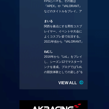
FPSにハマる。その後は
ことを言っていきます。X：
『APEX』や『VALORANT』
https://x.com/stormKUBO
などのタイトルをプレイ。ア
YouTube：
ーティストの楽曲や企業用
https://www.youtube.com/@sto
まいる
BGMなどを手掛ける作曲家と
rmKUBO
関西を拠点にする男性コスプ
フリーランスのライターの二
レイヤー。イベントや大会に
足の草鞋を履いて幅広く活動
よくコスプレ姿で出没する。
中。無類のラーメン好き！
2021年頃から『VALORANT』
Twitter:@ongakucas
にハマり、競技シーンを追い
ねむし
続ける。現在の推しチームは
2016年から『LoL』をプレイ
「CREST GAMING」。X：
し、シーズン12でマスターラ
@mlunias（Photo by
ンクを達成。ブログでは”LoL
Subaru.F.）
の競技体験としての楽しさ”を
テーマに情報を発信中。ニダ
リーを愛し、元ADCメイン
VIEW ALL
で、現在はMIDサイラスをメイ
ンにする変な経歴を持つ。
Twitter：@nemshifn ブログ：
nemumemo.com