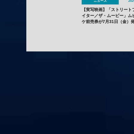
ニュース
202
【実写映画】「ストリート
イター／ザ・ムービー」ム
ケ前売券が7月31日（金）
——劇場購入でオリジナル
ッカー2種セットの特典も