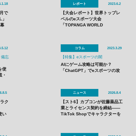
.1.18
レポート
2023.6.2
4月で
【大会レポート】世界トップレ
L」
ベルのeスポーツ大会
に幕
「TOPANGA WORLD
CHAMPIONSHIP」優勝はときど
選手！
.5.12
コラム
2023.3.29
ワノ備忘
【特集】eスポーツの闇
AIにゲーム攻略は可能か？
を使
「ChatGPT」でeスポーツの攻
載・
略記事を作ってみた
録 第
6.8.5
ニュース
2026.8.4
ャラク
【スト6】カプコンが佐藤薬品工
業とライセンス契約を締結——
使い
TikTok Shopでキャラクターを
ャラ
活用したプロモーションを展開