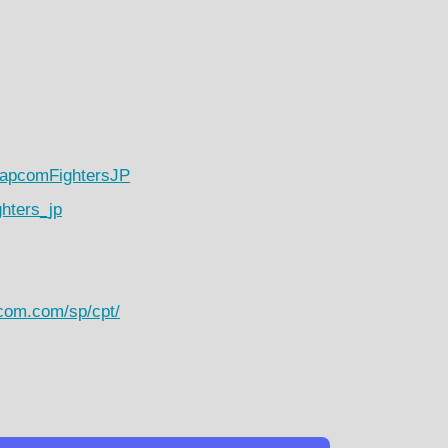
CapcomFightersJP
ghters_jp
pcom.com/sp/cpt/