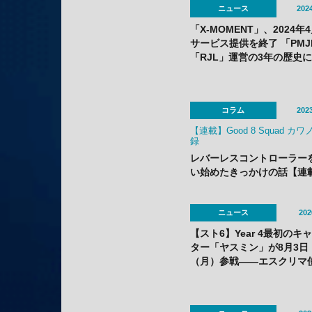
ニュース
2024
「X-MOMENT」、2024年
サービス提供を終了 「PMJ
「RJL」運営の3年の歴史
コラム
2023
【連載】Good 8 Squad カ
録
レバーレスコントローラー
い始めたきっかけの話【連
Good 8 Squad カワノ備忘
4回】
ニュース
202
【スト6】Year 4最初のキ
ター「ヤスミン」が8月3日
（月）参戦——エスクリマ
のスピーディーな接近戦キ