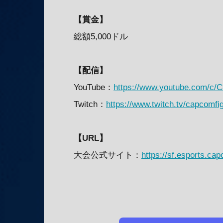
【賞金】
総額5,000ドル
【配信】
YouTube：
https://www.youtube.com/c/
Twitch：
https://www.twitch.tv/capcomfi
【URL】
大会公式サイト：
https://sf.esports.ca