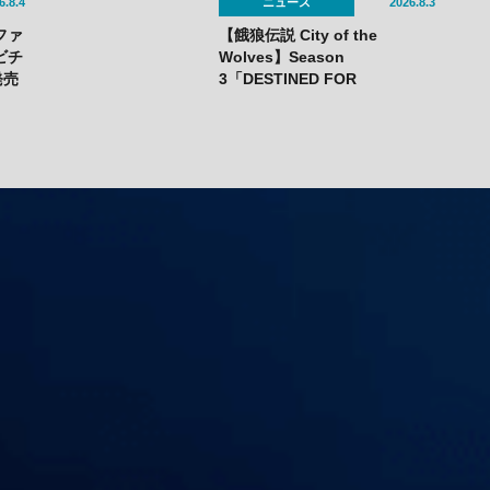
6.8.4
ニュース
2026.8.3
ファ
【餓狼伝説 City of the
ビチ
Wolves】Season
発売
3「DESTINED FOR
ステ
REVENGE」が7月23日（木）開
幕——DLC第1弾“白き狼”リッ
ク・ストラウドも配信開始