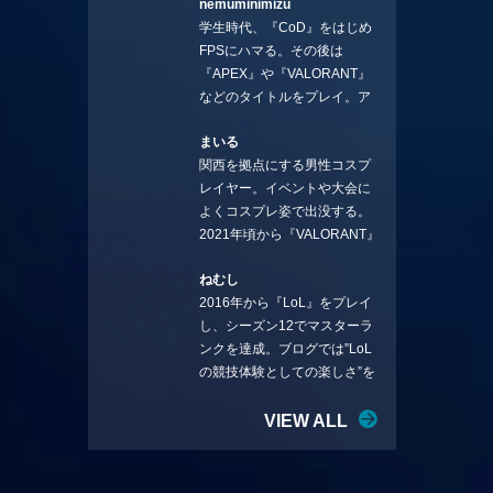
nemuminimizu
コラムを連載させてもらえる
学生時代、『CoD』をはじめ
ことになりました。言いたい
FPSにハマる。その後は
ことを言っていきます。X：
『APEX』や『VALORANT』
https://x.com/stormKUBO
などのタイトルをプレイ。ア
YouTube：
ーティストの楽曲や企業用
https://www.youtube.com/@sto
まいる
BGMなどを手掛ける作曲家と
rmKUBO
関西を拠点にする男性コスプ
フリーランスのライターの二
レイヤー。イベントや大会に
足の草鞋を履いて幅広く活動
よくコスプレ姿で出没する。
中。無類のラーメン好き！
2021年頃から『VALORANT』
Twitter:@ongakucas
にハマり、競技シーンを追い
ねむし
続ける。現在の推しチームは
2016年から『LoL』をプレイ
「CREST GAMING」。X：
し、シーズン12でマスターラ
@mlunias（Photo by
ンクを達成。ブログでは”LoL
Subaru.F.）
の競技体験としての楽しさ”を
テーマに情報を発信中。ニダ
リーを愛し、元ADCメイン
VIEW ALL
で、現在はMIDサイラスをメイ
ンにする変な経歴を持つ。
Twitter：@nemshifn ブログ：