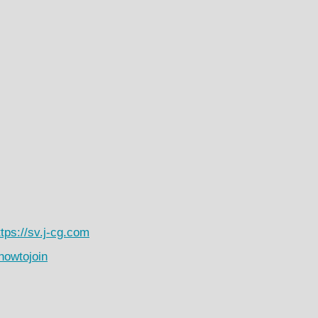
ttps://sv.j-cg.com
/howtojoin