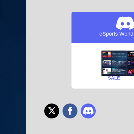
eSports Worl
SALE