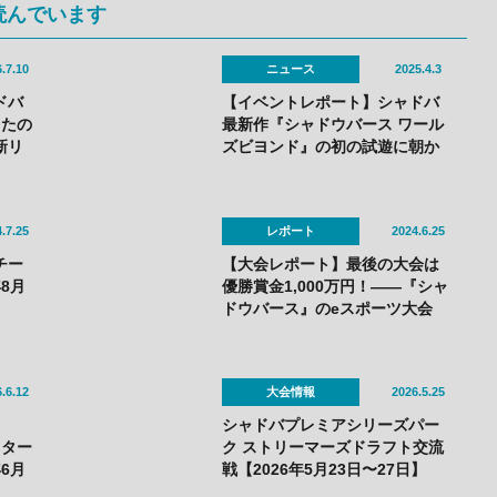
読んでいます
.7.10
ニュース
2025.4.3
ドバ
【イベントレポート】シャドバ
ったの
最新作『シャドウバース ワール
新リ
ズビヨンド』の初の試遊に朝か
ら長蛇の列！——「シャドバス
ペシャルフェス」で最強チーム
も誕生！
.7.25
レポート
2024.6.25
強チー
【大会レポート】最後の大会は
8月
優勝賞金1,000万円！——『シャ
ドウバース』のeスポーツ大会
「RAGE Shadowverse 2024
Summer」GRAND FINALSは
N/S（ねこそぎ）選手が優勝し30
.6.12
大会情報
2026.5.25
回目の節目の大会で有終の美を
飾る！
シャドバプレミアシリーズパー
マスター
ク ストリーマーズドラフト交流
6月
戦【2026年5月23日〜27日】