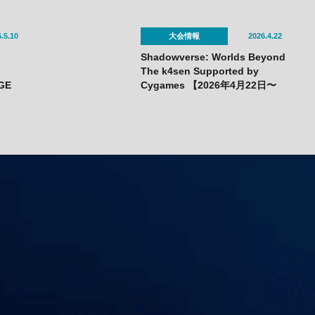
.5.10
大会情報
2026.4.22
Shadowverse: Worlds Beyond
The k4sen Supported by
GE
Cygames 【2026年4月22日〜
23日】
on