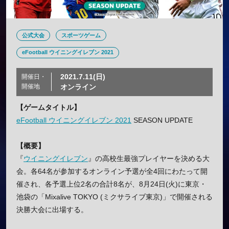
公式大会
スポーツゲーム
eFootball ウイニングイレブン 2021
2021.7.11(日)
開催日・
開催地
オンライン
【ゲームタイトル】
eFootball ウイニングイレブン 2021
SEASON UPDATE
【概要】
『
ウイニングイレブン
』の高校生最強プレイヤーを決める大
会。各64名が参加するオンライン予選が全4回にわたって開
催され、各予選上位2名の合計8名が、8月24日(火)に東京・
池袋の「Mixalive TOKYO (ミクサライブ東京)」で開催される
決勝大会に出場する。