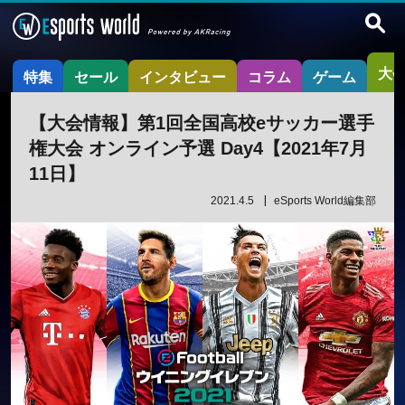
大
特集
セール
インタビュー
コラム
ゲーム
【大会情報】第1回全国高校eサッカー選手
権大会 オンライン予選 Day4【2021年7月
11日】
2021.4.5
eSports World編集部