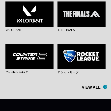
VALORANT
THE FINALS
Counter-Strike 2
ロケットリーグ
VIEW ALL