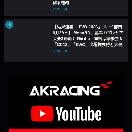
権も獲得
2025.8.24
【結果速報 「EVO 2026」 スト6部門
6月29日】 MenaRD、驚異のプレミア
大会2連覇！ Riddle｜重松は準優勝＆
「CC13」「EWC」出場権獲得と大健
闘！
2026.6.29