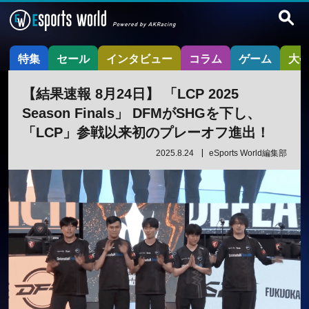
特集
セール
インタビュー
コラム
ゲーム
大
【結果速報 8月24日】 「LCP 2025
Season Finals」 DFMがSHGを下し、
「LCP」参戦以来初のプレーオフ進出！
2025.8.24
eSports World編集部