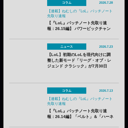
コラム
2026.7.28
【連載】ねむしの『LoL』パッチノート
先取り速報
【『LoL』パッチノート先取り速
報：26.15編】 パワーピックチャン
ピオンに加え、「なんでも屋」がつ
いにナーフ。「バスティオンブレイ
カー」はやり過ぎバフでメタアイテ
ニュース
2026.7.23
ム必至？
【LoL】初期のLoLを現代向けに調
整した新モード「リーグ・オブ・レ
ジェンド クラシック」が7月30日
（木）実装——2013年シーズン3ベ
ースでクラシックチャンピオン60体
が登場
コラム
2026.7.13
【連載】ねむしの『LoL』パッチノート
先取り速報
【『LoL』パッチノート先取り速
報：26.14編】「ベルト」＆「ハーネ
ス」のナーフ、「青バフ」変更で今