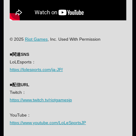
© 2025
Riot Games
, Inc. Used With Permission
■関連SNS
LoLEsports：
https://lolesports.com/ja-JP/
■配信URL
Twitch：
https://www.twitch.tv/riotgamesjp
YouTube：
https://www.youtube.com/LoLeSportsJP