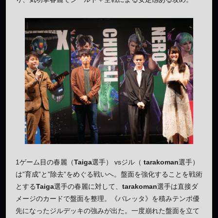
1ゲーム目の春麗（
Taiga
選手） vsジル（
tarakoman
選手）
は”育成”と”除去”をめぐる戦いへ。盤面を強化することを戦術
とする
Taiga
選手の春麗に対して、
tarakoman
選手は直接ダ
メージのカードで盤面を整理。《バレッタ》を積みテンポ優
先になったジルデッキの強みが出た。一度崩れた盤面を立て