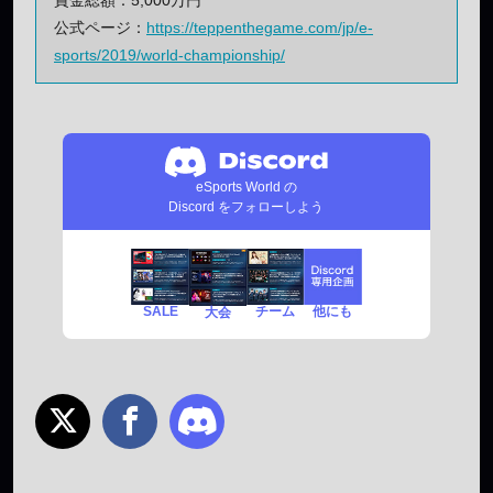
公式ページ：
https://teppenthegame.com/jp/e-
sports/2019/world-championship/
eSports World の
Discord をフォローしよう
SALE
チーム
他にも
大会