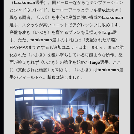
（
tarakoman
選手）。同ヒーローながらもテンプテーション
とシャドウブレイド、ヒーローアーツとデッキ構成は大きく
異なる両者。《ルポ》を中心に序盤に強い構成の
tarakoman
選手、スタッツが高いユニットでアグレッシブに攻めます。
序盤を凌ぎ《いぶき》を育てるプランを見据える
Taiga
選
手。ただ、
tarakoman
選手の手札には《支配された頭脳》、
PPがMAXまで達するも追加ユニットは出しません。まるで強
化された《いぶき》を狙い撃ちしている可能ような所作。盤
面が抑えきれず《いぶき》の強化を始めた
Taiga
選手。ここ
に《支配された頭脳》が刺さり、《いぶき》は
tarakoman
選
手のフィールドへ。勝負は決しました。