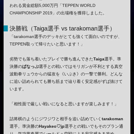
われる賞金総額5,000万円「TEPPEN WORLD
CHAMPIONSHIP 2019」の出場権を獲得しました。
決勝戦（Taiga選手 vs tarakoman選手）
「tarakoman選手のデッキがとても強くて面白いのですが、
TEPPEN取って帰りたいと思います！」
劣勢でも落ち着いたプレイで勝ち進んできた
Taiga
選手。準
決勝の
ぱなっぷ
選手との戦いではモリガンが不利とする真空
波動拳リュウからの猛攻を《いぶき》の一撃で勝利。どんな
に追い詰められても勝ち筋まで辿り着く安定感がずば抜けて
います。
「相性面で厳しい戦いになると思いますが楽しみます！」
詰将棋のようにジワジワと相手を追い詰めていく
tarakoman
選手。準決勝の
Hayakeo♡jp
選手との戦いでもそのプラン通
り、気功掌春麗でシールド＋空戦による安定感ある攻め。