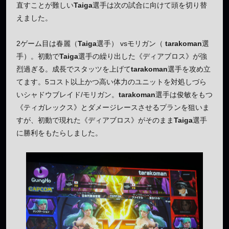
直すことが難しい
Taiga
選手は次の試合に向けて頭を切り替
えました。
2ゲーム目は春麗（
Taiga
選手） vsモリガン（
tarakoman
選
手）。初動で
Taiga
選手の繰り出した《ディアブロス》が強
烈過ぎる。成長でスタッツを上げて
tarakoman
選手を攻め立
てます。5コスト以上かつ高い体力のユニットを対処しづら
いシャドウブレイド/モリガン。
tarakoman
選手は俊敏をもつ
《ティガレックス》とダメージレースさせるプランを狙いま
すが、初動で現れた《ディアブロス》がそのまま
Taiga
選手
に勝利をもたらしました。