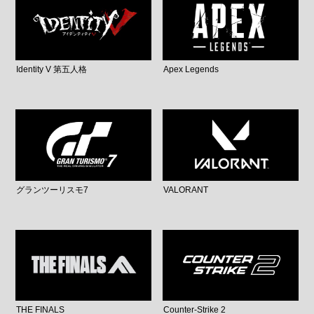
Identity V 第五人格
Apex Legends
グランツーリスモ7
VALORANT
THE FINALS
Counter-Strike 2