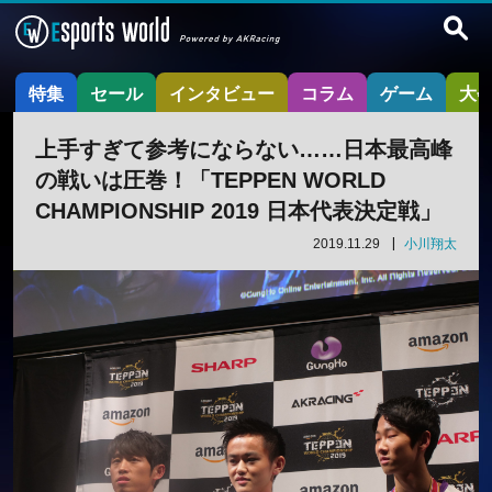
特集
セール
インタビュー
コラム
ゲーム
大
上手すぎて参考にならない……日本最高峰
の戦いは圧巻！「TEPPEN WORLD
CHAMPIONSHIP 2019 日本代表決定戦」
2019.11.29
小川翔太