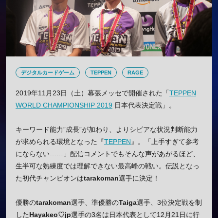
デジタルカードゲーム
TEPPEN
RAGE
2019年11月23日（土）幕張メッセで開催された「
TEPPEN
WORLD CHAMPIONSHIP 2019
日本代表決定戦」。
キーワード能力”成長”が加わり、よりシビアな状況判断能力
が求められる環境となった『
TEPPEN
』。「上手すぎて参考
にならない……」配信コメントでもそんな声があがるほど、
生半可な熟練度では理解できない最高峰の戦い。伝説となっ
た初代チャンピオンは
tarakoman
選手に決定！
優勝の
tarakoman
選手、準優勝の
Taiga
選手、3位決定戦を制
した
Hayakeo♡jp
選手の3名は日本代表として12月21日に行