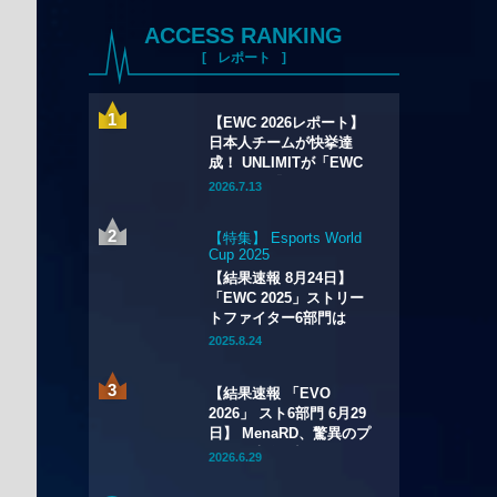
ACCESS RANKING
レポート
【EWC 2026レポート】
日本人チームが快挙達
成！ UNLIMITが「EWC
2026」の『Apex
2026.7.13
Legends』部門で初優
勝！
【特集】 Esports World
Cup 2025
【結果速報 8月24日】
「EWC 2025」ストリー
トファイター6部門は
Xiaohaiが2連覇！
2025.8.24
「CAPCOM CUP 12」出
場権も獲得
【結果速報 「EVO
2026」 スト6部門 6月29
日】 MenaRD、驚異のプ
レミア大会2連覇！
2026.6.29
Riddle｜重松は準優勝＆
「CC13」「EWC」出場