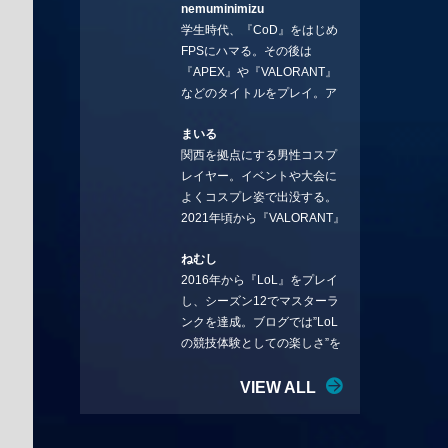
nemuminimizu
コラムを連載させてもらえる
学生時代、『CoD』をはじめ
ことになりました。言いたい
FPSにハマる。その後は
ことを言っていきます。X：
『APEX』や『VALORANT』
https://x.com/stormKUBO
などのタイトルをプレイ。ア
YouTube：
ーティストの楽曲や企業用
https://www.youtube.com/@sto
まいる
BGMなどを手掛ける作曲家と
rmKUBO
関西を拠点にする男性コスプ
フリーランスのライターの二
レイヤー。イベントや大会に
足の草鞋を履いて幅広く活動
よくコスプレ姿で出没する。
中。無類のラーメン好き！
2021年頃から『VALORANT』
Twitter:@ongakucas
にハマり、競技シーンを追い
ねむし
続ける。現在の推しチームは
2016年から『LoL』をプレイ
「CREST GAMING」。X：
し、シーズン12でマスターラ
@mlunias（Photo by
ンクを達成。ブログでは”LoL
Subaru.F.）
の競技体験としての楽しさ”を
テーマに情報を発信中。ニダ
リーを愛し、元ADCメイン
VIEW ALL
で、現在はMIDサイラスをメイ
ンにする変な経歴を持つ。
Twitter：@nemshifn ブログ：