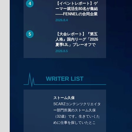
【イベントレポート】ゲ
権獲得と大健闘！
ーマー就活生80名が集結
——FENNELの合同企業
説明会「GCEXPO 2026
2026.8.4
in Okayama」が7月12日
（日）開催
【大会レポート】『第五
人格』国内リーグ「2026
夏季IJL」プレーオフで
REJECTが優勝——決勝
2026.8.5
でSCARZを3-0で下す
WRITER LIST
ストーム久保
SCARZコンテンツクリエイタ
ー部門所属のストーム久保
（32歳）です。生きていくた
めに仕事を探していたとこ
ろ、編集の方に拾ってもらい