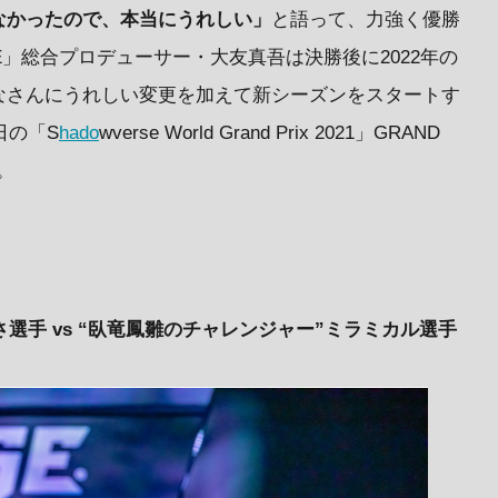
なかったので、本当にうれしい」
と語って、力強く優勝
E」総合プロデューサー・大友真吾は決勝後に2022年の
いて「みなさんにうれしい変更を加えて新シーズンをスタートす
日の「S
hado
wverse World Grand Prix 2021」GRAND
。
さ選手 vs “臥竜鳳雛のチャレンジャー”ミラミカル選手