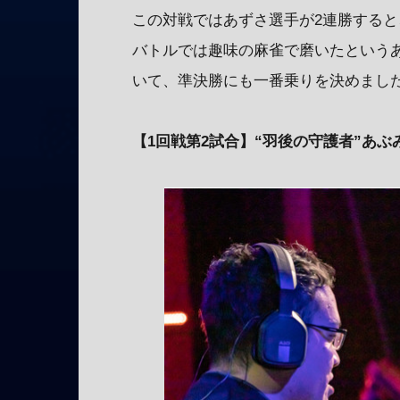
この対戦ではあずさ選手が2連勝すると
バトルでは趣味の麻雀で磨いたというあず
いて、準決勝にも一番乗りを決めまし
【1回戦第2試合】“羽後の守護者”あぶみ