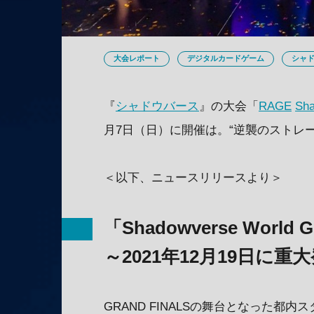
大会レポート
デジタルカードゲーム
シャ
『
シャドウバース
』の大会「
RAGE
Sh
月7日（日）に開催は。“逆襲のストレ
＜以下、ニュースリリースより＞
「Shadowverse World G
～2021年12月19日に重
GRAND FINALSの舞台となった都