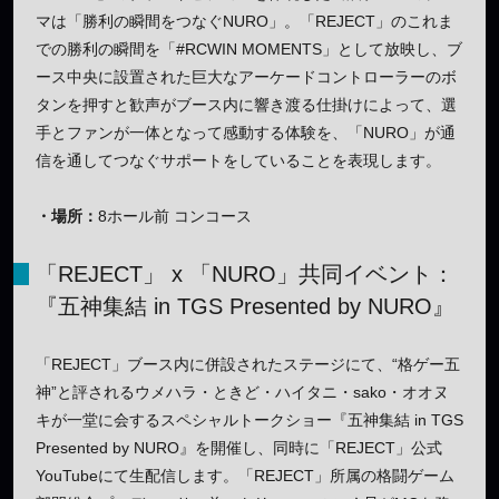
マは「勝利の瞬間をつなぐNURO」。「REJECT」のこれま
での勝利の瞬間を「#RCWIN MOMENTS」として放映し、ブ
ース中央に設置された巨大なアーケードコントローラーのボ
タンを押すと歓声がブース内に響き渡る仕掛けによって、選
手とファンが一体となって感動する体験を、「NURO」が通
信を通してつなぐサポートをしていることを表現します。
・場所：
8ホール前 コンコース
「REJECT」 x 「NURO」共同イベント：
『五神集結 in TGS Presented by NURO』
「REJECT」ブース内に併設されたステージにて、“格ゲー五
神”と評されるウメハラ・ときど・ハイタニ・sako・オオヌ
キが一堂に会するスペシャルトークショー『五神集結 in TGS
Presented by NURO』を開催し、同時に「REJECT」公式
YouTubeにて生配信します。「REJECT」所属の格闘ゲーム