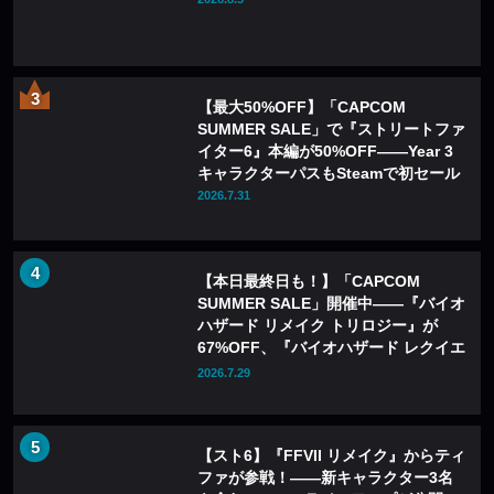
【最大50%OFF】「CAPCOM
SUMMER SALE」で『ストリートファ
イター6』本編が50%OFF——Year 3
キャラクターパスもSteamで初セール
2026.7.31
【本日最終日も！】「CAPCOM
SUMMER SALE」開催中——『バイオ
ハザード リメイク トリロジー』が
67%OFF、『バイオハザード レクイエ
ム』も20%OFFに
2026.7.29
【スト6】『FFVII リメイク』からティ
ファが参戦！――新キャラクター3名