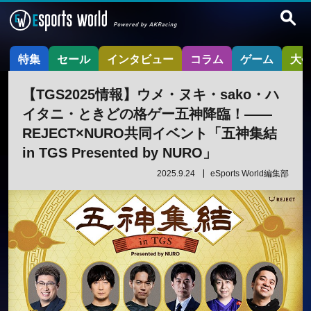
特集
セール
インタビュー
コラム
ゲーム
大
【TGS2025情報】ウメ・ヌキ・sako・ハ
イタニ・ときどの格ゲー五神降臨！——
REJECT×NURO共同イベント「五神集結
in TGS Presented by NURO」
2025.9.24
eSports World編集部