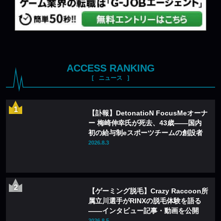
ACCESS RANKING
ニュース
【訃報】DetonatioN FocusMeオーナ
ー 梅崎伸幸氏が死去、43歳——国内
初の給与制eスポーツチームの創設者
2026.8.3
【ゲーミング脱毛】Crazy Raccoon所
属立川選手がRINXの脱毛体験を語る
——インタビュー記事・動画を公開
2026.8.5