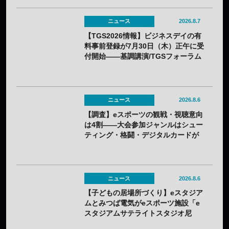
ニュース
2026.8.7
【TGS2026情報】ビジネスデイの有
料事前登録が7月30日（木）正午に受
付開始——基調講演/TGSフォーラム
の情報も一部発表
ニュース
2026.8.6
【調査】eスポーツの観戦・視聴意向
は4割——大会参加ジャンルはシュー
ティング・格闘・デジタルカードが
上位
ニュース
2026.8.6
【子どもの居場所づくり】eスタジア
ムとみつば電気がeスポーツ施設「e
スタジアムサテライトスタジオ尼
崎」を開設——兵庫県内初のサテラ