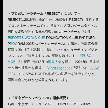
＜プロeスポーツチーム「REJECT」について＞
REJECTは2018年に発足した、株式会社REJECTが運営する
プロeスポーツチームです。世界的に人気のゲームタイトル
部門を多数展開する日本有数のeスポーツチームであり、
ESPORTS WORLD CUP
FOUNDATION CLUB PARTNER
P
ROG
RAM 2025のパートナーチームにも選出。累計賞金獲
得額は国内1位を記録し、特にモバイルシューティングジャ
ンルにおいては日本トップの実績を誇ります。『
PUBG
MOBILE
』部門では12度の
世界大会
を経て、2024年に日本チ
ーム初の世界一を獲得。『
Apex Legends
』部門では「
ALGS
2024」にてAPAC NORTH地域初の世界一を達成するなど、
国際大会でも確かな成果を残しています。
＜「東京ゲームショウ2025」開催概要＞
名称：東京ゲームショウ2025（TOKYO GAME SHOW