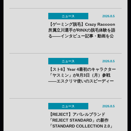
イト
ニュース
2026.8.5
【ゲーミング脱毛】Crazy Raccoon
所属立川選手がRINXの脱毛体験を語
る——インタビュー記事・動画を公
開
ニュース
2026.8.5
【スト6】Year 4最初のキャラクター
「ヤスミン」が8月3日（月）参戦
——エスクリマ使いのスピーディー
な接近戦キャラ
ニュース
2026.8.5
【REJECT】アパレルブランド
「REJECT STANDARD」の新作
「STANDARD COLLECTION 2.0」