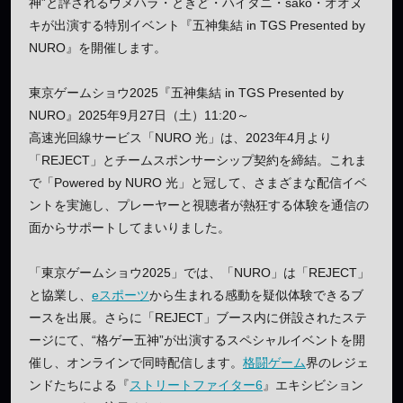
神”と評されるウメハラ・ときど・ハイタニ・sako・オオヌ
キが出演する特別イベント『五神集結 in TGS Presented by
NURO』を開催します。
東京ゲームショウ2025『五神集結 in TGS Presented by
NURO』2025年9月27日（土）11:20～
高速光回線サービス「NURO 光」は、2023年4月より
「REJECT」とチームスポンサーシップ契約を締結。これま
で「Powered by NURO 光」と冠して、さまざまな配信イベ
ントを実施し、プレーヤーと視聴者が熱狂する体験を通信の
面からサポートしてまいりました。
「東京ゲームショウ2025」では、「NURO」は「REJECT」
と協業し、
eスポーツ
から生まれる感動を疑似体験できるブ
ースを出展。さらに「REJECT」ブース内に併設されたステ
ージにて、“格ゲー五神”が出演するスペシャルイベントを開
催し、オンラインで同時配信します。
格闘ゲーム
界のレジェ
ンドたちによる『
ストリートファイター6
』エキシビション