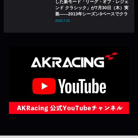
した新モード「リーグ・オブ・レジェ
ンド クラシック」が7月30日（木）実
装——2013年シーズン3ベースでクラ
シックチャンピオン60体が登場
2026.7.23