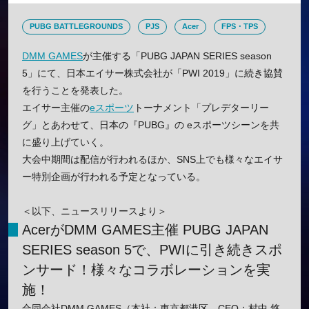
PUBG BATTLEGROUNDS
PJS
Acer
FPS・TPS
DMM GAMES
が主催する「PUBG JAPAN SERIES season
5」にて、日本エイサー株式会社が「PWI 2019」に続き協賛
を行うことを発表した。
エイサー主催の
eスポーツ
トーナメント「プレデターリー
グ」とあわせて、日本の『PUBG』の eスポーツシーンを共
に盛り上げていく。
大会中期間は配信が行われるほか、SNS上でも様々なエイサ
ー特別企画が行われる予定となっている。
＜以下、ニュースリリースより＞
AcerがDMM GAMES主催 PUBG JAPAN
SERIES season 5で、PWIに引き続きスポ
ンサード！様々なコラボレーションを実
施！
合同会社DMM GAMES（本社：東京都港区、CEO：村中 悠