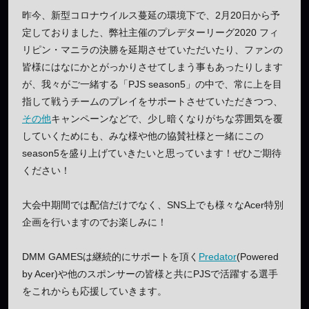
昨今、新型コロナウイルス蔓延の環境下で、2月20日から予
定しておりました、弊社主催のプレデターリーグ2020 フィ
リピン・マニラの決勝を延期させていただいたり、ファンの
皆様にはなにかとがっかりさせてしまう事もあったりします
が、我々がご一緒する「PJS season5」の中で、常に上を目
指して戦うチームのプレイをサポートさせていただきつつ、
その他
キャンペーンなどで、少し暗くなりがちな雰囲気を覆
していくためにも、みな様や他の協賛社様と一緒にこの
season5を盛り上げていきたいと思っています！ぜひご期待
ください！
大会中期間では配信だけでなく、SNS上でも様々なAcer特別
企画を行いますのでお楽しみに！
DMM GAMESは継続的にサポートを頂く
Predator
(Powered
by Acer)や他のスポンサーの皆様と共にPJSで活躍する選手
をこれからも応援していきます。