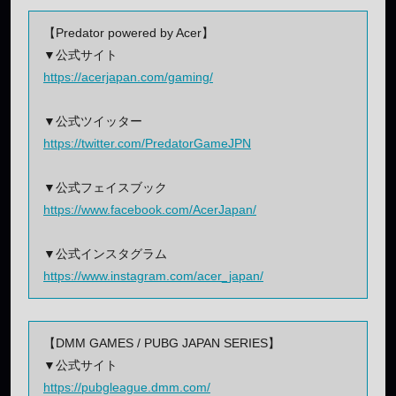
【Predator powered by Acer】
▼公式サイト
https://acerjapan.com/gaming/
▼公式ツイッター
https://twitter.com/PredatorGameJPN
▼公式フェイスブック
https://www.facebook.com/AcerJapan/
▼公式インスタグラム
https://www.instagram.com/acer_japan/
【DMM GAMES / PUBG JAPAN SERIES】
▼公式サイト
https://pubgleague.dmm.com/