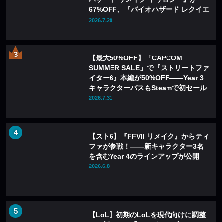
67%OFF、『バイオハザード レクイエ
ム』も20%OFFに
2026.7.29
【最大50%OFF】「CAPCOM
SUMMER SALE」で『ストリートファ
イター6』本編が50%OFF——Year 3
キャラクターパスもSteamで初セール
2026.7.31
【スト6】『FFVII リメイク』からティ
ファが参戦！――新キャラクター3名
を含むYear 4のラインアップが公開
2026.6.8
【LoL】初期のLoLを現代向けに調整