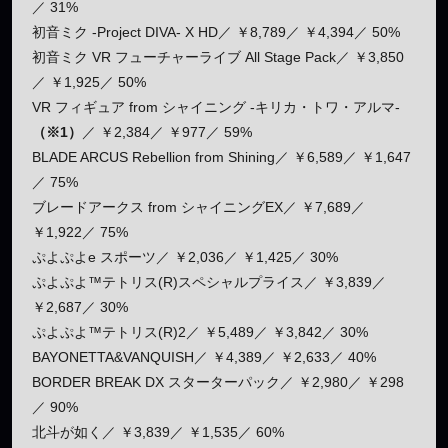
／ 31%
初音ミク -Project DIVA- X HD／ ￥8,789／ ￥4,394／ 50%
初音ミク VR フューチャーライブ All Stage Pack／ ￥3,850
／ ￥1,925／ 50%
VR フィギュア from シャイニング -キリカ・トワ・アルマ-
（※1）
／ ￥2,384／ ￥977／ 59%
BLADE ARCUS Rebellion from Shining／ ￥6,589／ ￥1,647
／ 75%
ブレードアークス from シャイニングEX／ ￥7,689／
￥1,922／ 75%
ぷよぷよe スポーツ／ ￥2,036／ ￥1,425／ 30%
ぷよぷよ™テトリス(R)スペシャルプライス／ ￥3,839／
￥2,687／ 30%
ぷよぷよ™テトリス(R)2／ ￥5,489／ ￥3,842／ 30%
BAYONETTA&VANQUISH／ ￥4,389／ ￥2,633／ 40%
BORDER BREAK DX スターターパック／ ￥2,980／ ￥298
／ 90%
北斗が如く／ ￥3,839／ ￥1,535／ 60%