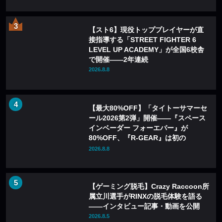
【スト6】現役トッププレイヤーが直
接指導する「STREET FIGHTER 6
LEVEL UP ACADEMY」が全国6校舎
で開催——2年連続
2026.8.8
【最大80%OFF】「タイトーサマーセ
ール2026第2弾」開催——『スペース
インベーダー フォーエバー』が
80%OFF、『R-GEAR』は初の
77%OFFに
2026.8.8
【ゲーミング脱毛】Crazy Raccoon所
属立川選手がRINXの脱毛体験を語る
——インタビュー記事・動画を公開
2026.8.5