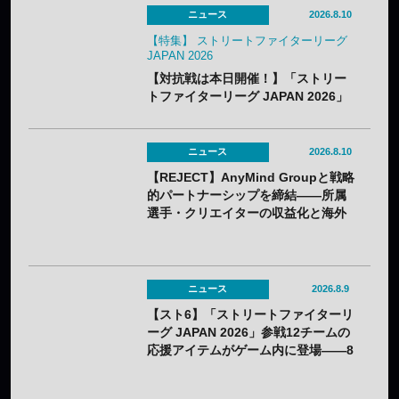
ニュース
2026.8.10
【特集】 ストリートファイターリーグ
JAPAN 2026
【対抗戦は本日開催！】「ストリー
トファイターリーグ JAPAN 2026」
のキービジュアルと開幕戦カードが
公開——8月25日（火）開幕
ニュース
2026.8.10
【REJECT】AnyMind Groupと戦略
的パートナーシップを締結——所属
選手・クリエイターの収益化と海外
展開を支援
ニュース
2026.8.9
【スト6】「ストリートファイターリ
ーグ JAPAN 2026」参戦12チームの
応援アイテムがゲーム内に登場——8
月3日（月）から無料配布