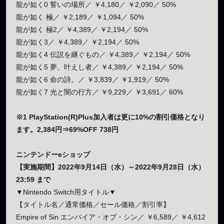
龍が如く0 誓いの場所／ ￥4,180／ ￥2,090／ 50%
龍が如く 極／ ￥2,189／ ￥1,094／ 50%
龍が如く 極2／ ￥4,389／ ￥2,194／ 50%
龍が如く3／ ￥4,389／ ￥2,194／ 50%
龍が如く4 伝説を継ぐもの／ ￥4,389／ ￥2,194／ 50%
龍が如く5 夢、叶えし者／ ￥4,389／ ￥2,194／ 50%
龍が如く6 命の詩。／ ￥3,839／ ￥1,919／ 50%
龍が如く7 光と闇の行方／ ￥9,229／ ￥3,691／ 60%
※1 PlayStation(R)Plus加入者は更に10%の割引価格となり
ます。2,384円⇒69%OFF 738円
ニンテンドーeショップ
【実施期間】2022年9月14日（水）～2022年9月28日（水）
23:59 まで
▼Nintendo Switch用タイトル▼
【タイトル名／通常価格／セール価格／割引率】
Empire of Sin エンパイア・オブ・シン／ ￥6,589／ ￥4,612