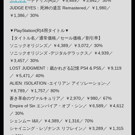
ぷよぷよ
™テトリス(R)2／ ￥5,489／ ￥3,842／ 30%
JUDGE EYES：死神の遺言 Remastered／ ￥1,980／
￥1,386／ 30%
▼PlayStation(R)4用タイトル▼
【タイトル名／通常価格／セール価格／割引率】
ソニックオリジンズ／ ￥4,389／ ￥3,072／ 30%
ソニックオリジンズ -デジタルデラックス／ ￥4,939／
￥3,457／ 30%
LOST JUDGMENT：裁かれざる記憶 PS4 & PS5／ ￥9,119
／ ￥5,471／ 40%
ALIEN: ISOLATION -エイリアン アイソレーション-／
￥8,789／ ￥1,757／ 80%
蒼き革命のヴァルキュリア／ ￥2,970／ ￥980／ 67%
Empire of Sin エンパイア・オブ・シン／ ￥6,589／ ￥4,612
／ 30%
シェンムー I&II／ ￥4,389／ ￥1,316／ 70%
シャイニング・レゾナンス リフレイン／ ￥3,289／ ￥1,315