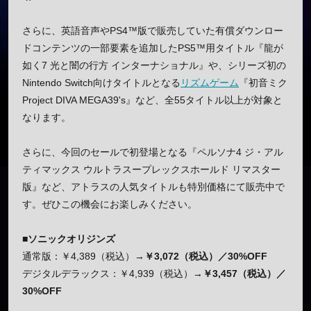
さらに、英語音声やPS4™版で販売していた有償ダウンロー
ドコンテンツの一部要素を追加したPS5™用タイトル『龍が
如く7 光と闇の行方 インターナショナル』や、シリーズ初の
Nintendo Switch向けタイトルとなる
リズムゲーム
『初音ミク
Project DIVA MEGA39's』など、全55タイトル以上が対象と
なります。
さらに、今回のセールで初登場となる『ペルソナ4 ジ・アル
ティマックス ウルトラスープレックスホールド リマスター
版』など、アトラスの人気タイトルも特別価格にて販売中で
す。ぜひこの機会にお楽しみください。
■ソニックオリジンズ
通常版：￥4,389（税込）→
￥3,072（税込）／30%OFF
デジタルデラックス：￥4,939（税込）→
￥3,457（税込）／
30%OFF