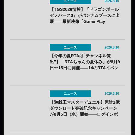
ニュース
2026.8.10
【TGS2026情報】『ドラゴンボール
ゼノバース3』がバンナムブースに出
展——最新映像「Game Play
Showcase」も公開
ニュース
2026.8.10
【今年の夏RTAは“チャンネル貸
出”】「RTAちゃんの夏休み」が8月9
日〜15日に開催——14のRTAイベン
トが1週間リレー
ニュース
2026.8.10
【遊戯王マスターデュエル】累計1億
ダウンロード突破記念キャンペーン
が8月5日（水）開始——ログインボ
ーナスやイラスト違いカードを配信