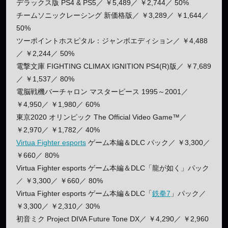
デラックス版 PS4 & PS5／ ￥5,489／ ￥2,744／ 50%
チームソニックレーシング 新価格版／ ￥3,289／ ￥1,644／
50%
ツーポイントホスピタル：ジャンボエディション／ ￥4,488
／ ￥2,244／ 50%
電撃文庫 FIGHTING CLIMAX IGNITION PS4(R)版／ ￥7,689
／ ￥1,537／ 80%
電脳戦機バーチャロン マスターピース 1995～2001／
￥4,950／ ￥1,980／ 60%
東京2020 オリンピック The Official Video Game™／
￥2,970／ ￥1,782／ 40%
Virtua Fighter esports
ゲーム本編＆DLC パック／ ￥3,300／
￥660／ 80%
Virtua Fighter esports ゲーム本編＆DLC「龍が如く」パック
／ ￥3,300／ ￥660／ 80%
Virtua Fighter esports ゲーム本編＆DLC「
鉄拳7
」パック／
￥3,300／ ￥2,310／ 30%
初音ミク Project DIVA Future Tone DX／ ￥4,290／ ￥2,960