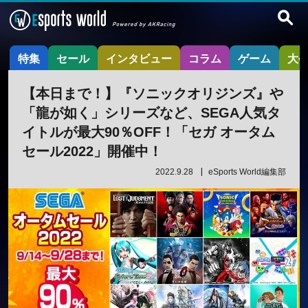
特集
セール
インタビュー
コラム
ゲーム
大
【本日まで！】『ソニックオリジンズ』や
「龍が如く」シリーズなど、SEGA人気タ
イトルが最大90％OFF！「セガ オータム
セール2022」開催中！
2022.9.28
eSports World編集部