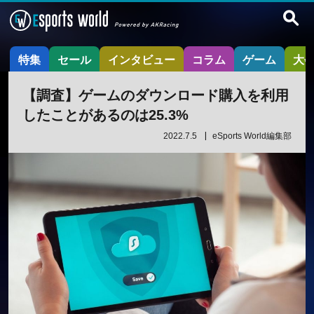
特集
セール
インタビュー
コラム
ゲーム
大
【調査】ゲームのダウンロード購入を利用
したことがあるのは25.3%
2022.7.5
eSports World編集部