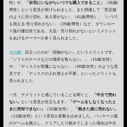
性）や、
「自宅にいながらいつでも購入できること」
（36歳/
男性）という意見が挙げられました。また関連して「実店舗
のように売り切れ、未入荷がない」（41歳/男性）、「いつで
も買える 売り切れがない」（29歳/男性）など、ダウンロー
ド版の優位性である、欠品・売り切れがないというメリット
をあげるゲーマーが多く見られました。
その他
、目立ったのが「現物がない」というメリットです。
「ソフトのケースなどの場所を取らない。」（15歳/女性）
や、「ディスクが邪魔にならない」（48歳/女性）のような意
見です。「ディスクの入れ替えが不要」といったメリットも
見られました。
一方、デメリットと感じていることを聞くと、
「中古で売れ
ない」
という意見が目立ちます。
「ゲームをしなくなったと
きに売却できない」
（32歳/女性）、
「飽きた後に売れない」
（13歳/女性）という意見が多数を占めました。パッケージ版
のゲームを購入し、クリアしたり飽きてしまった場合は中古