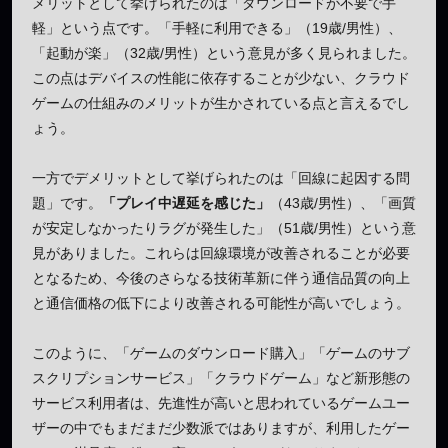
メリットとして挙げられたのは「ダウンロードが不要で手
軽」という点です。「手軽に利用できる」（19歳/男性）、
「起動が楽」（32歳/男性）という意見が多く見られました。
この点はデバイスの性能に依存することが少ない、クラウド
ゲームの仕組みのメリットが生かされている点と言えるでし
ょう。
一方でデメリットとして挙げられたのは「回線に起因する問
題」です。
「プレイ中遅延を感じた」
（43歳/男性）、「画質
が安定しなかったりラグが発生した」（51歳/男性）という意
見がありました。これらは回線環境が改善されることが必要
となるため、今後のさらなる技術革新に伴う通信品質の向上
と通信価格の低下により改善される可能性が高いでしょう。
このように、「ゲームのダウンロード購入」「ゲームのサブ
スクリプションサービス」「クラウドゲーム」など新形態の
サービス利用者は、先進性が高いと思われているゲームユー
ザーの中でもまだまだ少数派ではありますが、利用したゲー