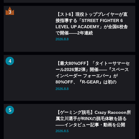
【スト6】現役トッププレイヤーが直
接指導する「STREET FIGHTER 6
LEVEL UP ACADEMY」が全国6校舎
で開催——2年連続
2026.8.8
【最大80%OFF】「タイトーサマーセ
ール2026第2弾」開催——『スペース
インベーダー フォーエバー』が
80%OFF、『R-GEAR』は初の
77%OFFに
2026.8.8
【ゲーミング脱毛】Crazy Raccoon所
属立川選手がRINXの脱毛体験を語る
——インタビュー記事・動画を公開
2026.8.5