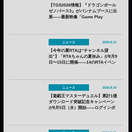
【TGS2026情報】『ドラゴンボール
ゼノバース3』がバンナムブースに出
展——最新映像「Game Play
Showcase」も公開
ニュース
2026.8.10
【今年の夏RTAは“チャンネル貸
出”】「RTAちゃんの夏休み」が8月9
日〜15日に開催——14のRTAイベン
トが1週間リレー
ニュース
2026.8.10
【遊戯王マスターデュエル】累計1億
ダウンロード突破記念キャンペーン
が8月5日（水）開始——ログインボ
ーナスやイラスト違いカードを配信