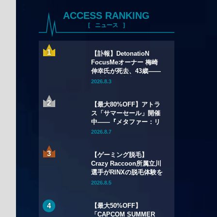
ACCESS RANKING
ニュース
【訃報】DetonatioN
FocusMeオーナー 梅崎
伸幸氏が死去、43歳——
国内初の給与制eスポーツ
2026.8.3
チームの創設者
【最大80%OFF】アトラ
ス「サマーセール」開催
中——『メタファー：リ
ファンタジオ』デジタル
2026.8.7
豪華版が60%OFFに
【ゲーミング脱毛】
Crazy Raccoon所属立川
選手がRINXの脱毛体験を
語る——インタビュー記
2026.8.5
事・動画を公開
【最大50%OFF】
「CAPCOM SUMMER