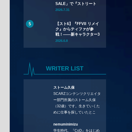
SALE」で『ストリート
ファイター6』本編が
2026.7.31
50%OFF——Year 3キャ
ラクターパスもSteamで
【スト6】『FFVII リメイ
初セール
ク』からティファが参
戦！――新キャラクター3
名を含むYear 4のライン
2026.6.8
アップが公開
WRITER LIST
ストーム久保
SCARZコンテンツクリエイタ
ー部門所属のストーム久保
（32歳）です。生きていくた
めに仕事を探していたとこ
ろ、編集の方に拾ってもらい
nemuminimizu
コラムを連載させてもらえる
学生時代、『CoD』をはじめ
ことになりました。言いたい