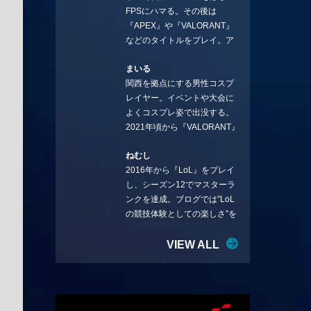
FPSにハマる。その後は
ことを言っていきます。X：
『APEX』や『VALORANT』
https://x.com/stormKUBO
などのタイトルをプレイ。ア
YouTube：
ーティストの楽曲や企業用
https://www.youtube.com/@sto
まいる
BGMなどを手掛ける作曲家と
rmKUBO
関西を拠点にする男性コスプ
フリーランスのライターの二
レイヤー。イベントや大会に
足の草鞋を履いて幅広く活動
よくコスプレ姿で出没する。
中。無類のラーメン好き！
2021年頃から『VALORANT』
Twitter:@ongakucas
にハマり、競技シーンを追い
ねむし
続ける。現在の推しチームは
2016年から『LoL』をプレイ
「CREST GAMING」。X：
し、シーズン12でマスターラ
@mlunias（Photo by
ンクを達成。ブログでは”LoL
Subaru.F.）
の競技体験としての楽しさ”を
テーマに情報を発信中。ニダ
リーを愛し、元ADCメイン
VIEW ALL
で、現在はMIDサイラスをメイ
ンにする変な経歴を持つ。
Twitter：@nemshifn ブログ：
nemumemo.com