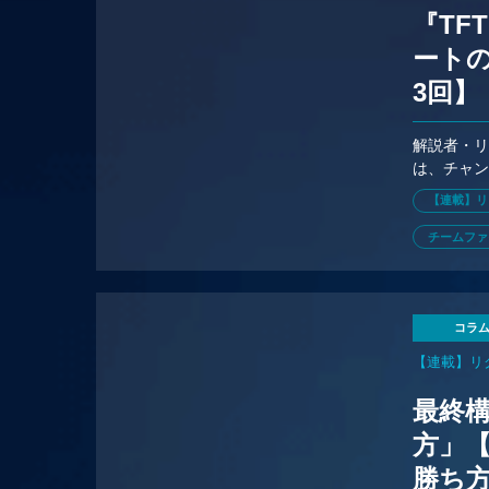
『TF
ートの
3回】
解説者・リ
は、チャ
【連載】リ
チームファ
コラ
【連載】リ
最終
方」【
勝ち方