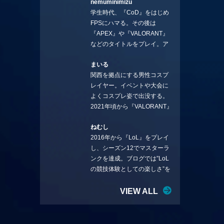
nemuminimizu
コラムを連載させてもらえる
学生時代、『CoD』をはじめ
ことになりました。言いたい
FPSにハマる。その後は
ことを言っていきます。X：
『APEX』や『VALORANT』
https://x.com/stormKUBO
などのタイトルをプレイ。ア
YouTube：
ーティストの楽曲や企業用
https://www.youtube.com/@sto
まいる
BGMなどを手掛ける作曲家と
rmKUBO
関西を拠点にする男性コスプ
フリーランスのライターの二
レイヤー。イベントや大会に
足の草鞋を履いて幅広く活動
よくコスプレ姿で出没する。
中。無類のラーメン好き！
2021年頃から『VALORANT』
Twitter:@ongakucas
にハマり、競技シーンを追い
ねむし
続ける。現在の推しチームは
2016年から『LoL』をプレイ
「CREST GAMING」。X：
し、シーズン12でマスターラ
@mlunias（Photo by
ンクを達成。ブログでは”LoL
Subaru.F.）
の競技体験としての楽しさ”を
テーマに情報を発信中。ニダ
リーを愛し、元ADCメイン
VIEW ALL
で、現在はMIDサイラスをメイ
ンにする変な経歴を持つ。
Twitter：@nemshifn ブログ：