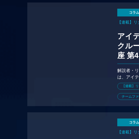
コラ
【連載】リ
アイ
クルー
座 第
解説者・リ
は、アイ
ついて解
【連載】リ
チームファ
コラ
【連載】リ