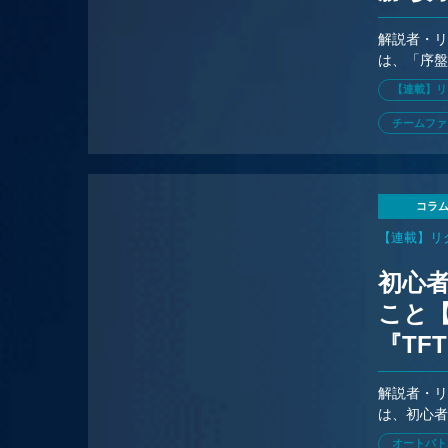
解説者・リ
は、「序
【連載】リ
チームファ
コラ
【連載】リ
初心者
こと
『TF
解説者・リ
は、初心
オートバト