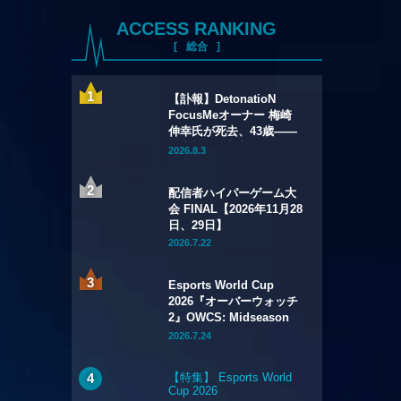
ACCESS RANKING
総合
【訃報】DetonatioN
FocusMeオーナー 梅崎
伸幸氏が死去、43歳——
国内初の給与制eスポーツ
2026.8.3
チームの創設者
配信者ハイパーゲーム大
会 FINAL【2026年11月28
日、29日】
2026.7.22
Esports World Cup
2026『オーバーウォッチ
2』OWCS: Midseason
Championship【2026年
2026.7.24
7月29日～8月2日】
【特集】 Esports World
Cup 2026