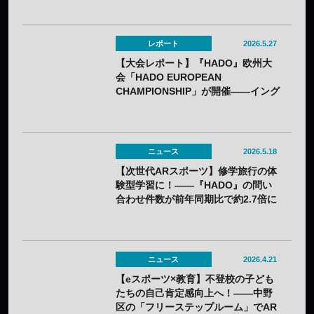
レポート
2026.5.27
【大会レポート】『HADO』欧州大
会「HADO EUROPEAN
CHAMPIONSHIP」が開催——イング
ランドが見事優勝！
ニュース
2026.5.18
【次世代ARスポーツ】修学旅行の体
験型学習に！――『HADO』の問い
合わせ件数が前年同期比で約2.7倍に
急増
ニュース
2026.4.21
【eスポーツ×教育】不登校の子ども
たちの自己肯定感向上へ！――中野
区の「フリーステップルーム」でAR