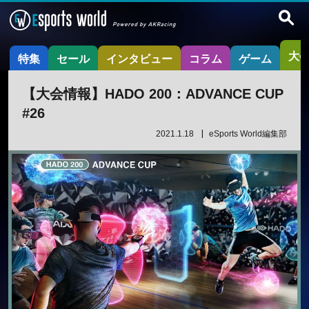
大
特集
セール
インタビュー
コラム
ゲーム
【大会情報】HADO 200：ADVANCE CUP
#26
2021.1.18
eSports World編集部