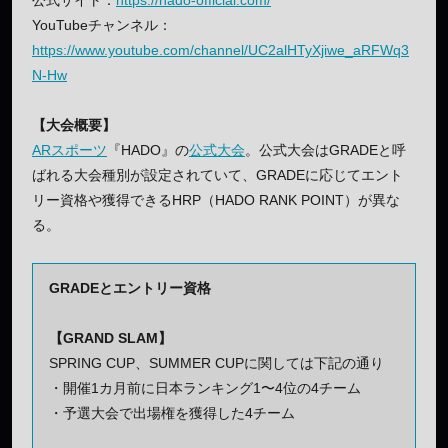
公式サイト：
https://hado-official.com/
YouTubeチャンネル：
https://www.youtube.com/channel/UC2alHTyXjiwe_aRFWq3
N-Hw
【大会概要】
ARスポーツ
『HADO』の
公式大会
。公式大会はGRADEと呼
ばれる大会種別が設定されていて、GRADEに応じてエント
リー資格や獲得できるHRP（HADO RANK POINT）が異な
る。
GRADEとエントリー資格
【GRAND SLAM】
SPRING CUP、SUMMER CUPに関しては下記の通り
・開催1カ月前に日本ランキング1〜4位の4チーム
・予選大会で出場権を獲得した4チーム