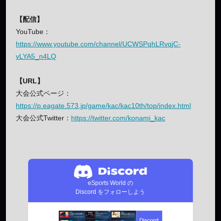
【配信】
YouTube：
https://www.youtube.com/channel/UCWSPqhLRvqjC-
vLYA5_n4LQ
【URL】
大会公式ページ：
https://p.eagate.573.jp/game/kac/kac10th/top/index.html
大会公式Twitter：
https://twitter.com/konami_kac
eSports World の
Discord をフォローしよう