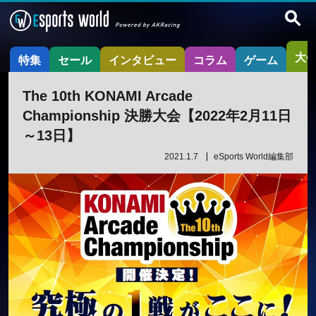
大
特集
セール
インタビュー
コラム
ゲーム
The 10th KONAMI Arcade
Championship 決勝大会【2022年2月11日
～13日】
2021.1.7
eSports World編集部