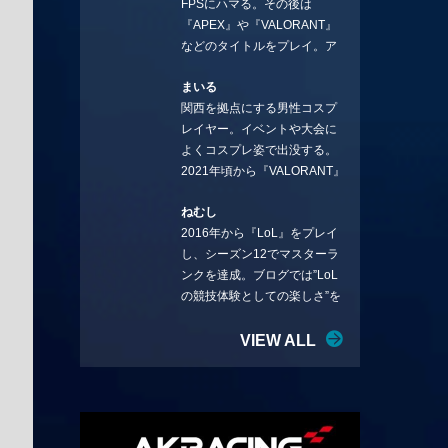
FPSにハマる。その後は
ことを言っていきます。X：
『APEX』や『VALORANT』
https://x.com/stormKUBO
などのタイトルをプレイ。ア
YouTube：
ーティストの楽曲や企業用
https://www.youtube.com/@sto
まいる
BGMなどを手掛ける作曲家と
rmKUBO
関西を拠点にする男性コスプ
フリーランスのライターの二
レイヤー。イベントや大会に
足の草鞋を履いて幅広く活動
よくコスプレ姿で出没する。
中。無類のラーメン好き！
2021年頃から『VALORANT』
Twitter:@ongakucas
にハマり、競技シーンを追い
ねむし
続ける。現在の推しチームは
2016年から『LoL』をプレイ
「CREST GAMING」。X：
し、シーズン12でマスターラ
@mlunias（Photo by
ンクを達成。ブログでは”LoL
Subaru.F.）
の競技体験としての楽しさ”を
テーマに情報を発信中。ニダ
リーを愛し、元ADCメイン
VIEW ALL
で、現在はMIDサイラスをメイ
ンにする変な経歴を持つ。
Twitter：@nemshifn ブログ：
nemumemo.com