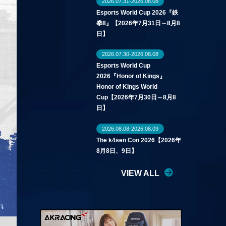
2026.07.31-2026.08.08
Esports World Cup 2026『鉄
拳8』【2026年7月31日～8月8
日】
2026.07.30-2026.08.08
Esports World Cup
2026『Honor of Kings』
Honor of Kings World
Cup【2026年7月30日～8月8
日】
2026.08.08-2026.08.09
The k4sen Con 2026【2026年
8月8日、9日】
VIEW ALL