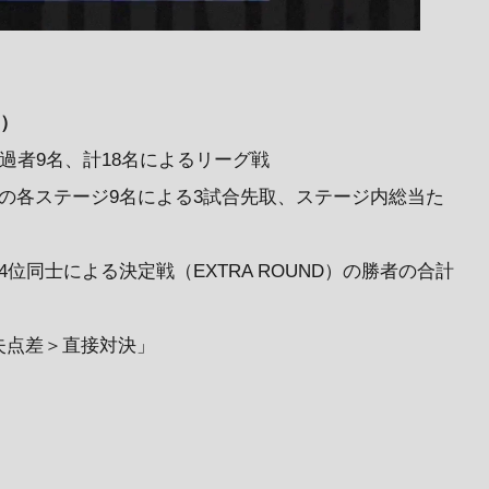
E）
GE通過者9名、計18名によるリーグ戦
DIVISIONの各ステージ9名による3試合先取、ステージ内総当た
位同士による決定戦（EXTRA ROUND）の勝者の合計
失点差＞直接対決」