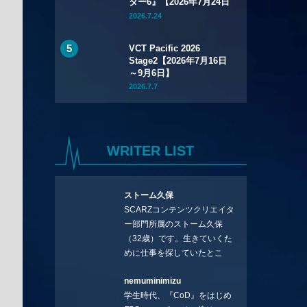
ター6』【2026年7月24日
～8月1日】
2026.7.24
VCT Pacific 2026
Stage2【2026年7月16日
～9月6日】
2026.7.7
WRITER LIST
ストーム久保
SCARZコンテンツクリエイタ
ー部門所属のストーム久保
（32歳）です。生きていくた
めに仕事を探していたとこ
ろ、編集の方に拾ってもらい
nemuminimizu
コラムを連載させてもらえる
学生時代、『CoD』をはじめ
ことになりました。言いたい