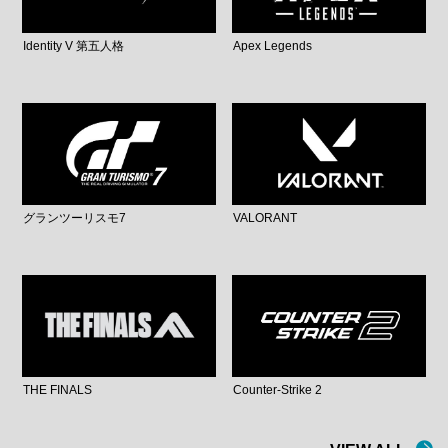
Identity V 第五人格
Apex Legends
グランツーリスモ7
VALORANT
THE FINALS
Counter-Strike 2