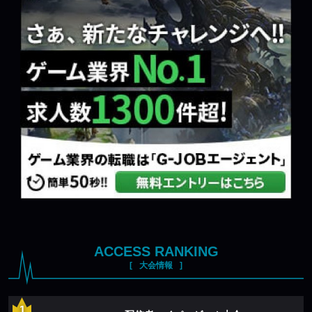
ACCESS RANKING
大会情報