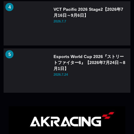
VCT Pacific 2026 Stage2【2026年7
月16日～9月6日】
2026.7.7
Esports World Cup 2026『ストリー
トファイター6』【2026年7月24日～8
月1日】
2026.7.24