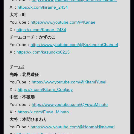
X ：
https://x.com/kirame_2434
大将：叶
YouTube：
https://www.youtube.com/@Kanae
X：
https://x.com/Kanae_2434
チームコーチ：かずのこ
YouTube：
https://www.youtube.com/@KazunokoChannel
X：
https://x.com/kazunoko0215
チーム2
先鋒：北見遊征
YouTube ：
https://www.youtube.com/@KitamiYusei
X ：
https://x.com/Kitami_Coolguy
中堅：不破湊
YouTube ：
https://www.youtube.com/@FuwaMinato
X ：
https://x.com/Fuwa_Minato
大将：本間ひまわり
YouTube：
https://www.youtube.com/@HonmaHimawari