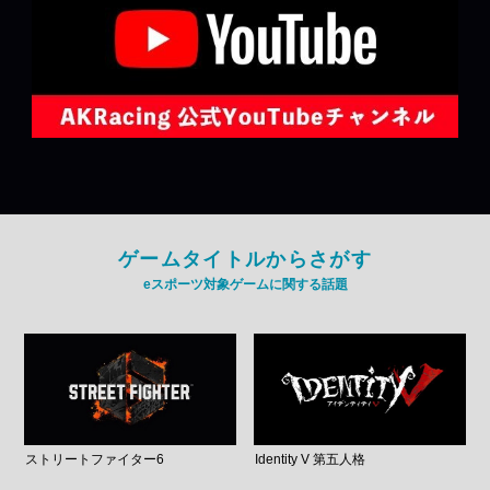
ゲームタイトルからさがす
eスポーツ対象ゲームに関する話題
ストリートファイター6
Identity V 第五人格