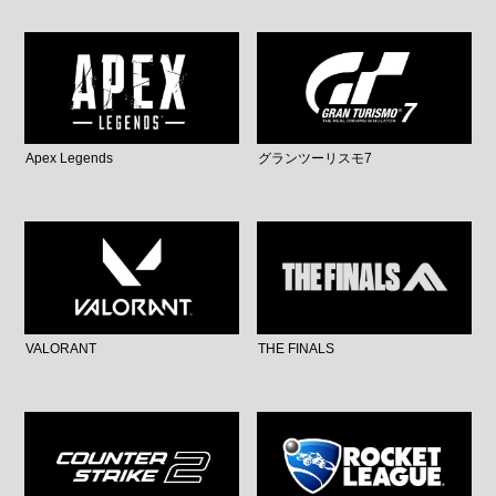
Apex Legends
グランツーリスモ7
VALORANT
THE FINALS