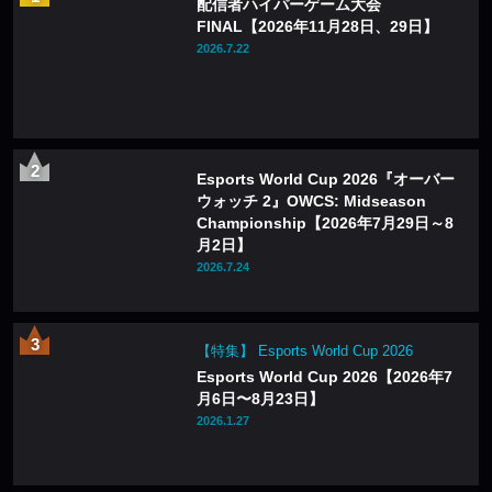
配信者ハイパーゲーム大会
FINAL【2026年11月28日、29日】
2026.7.22
Esports World Cup 2026『オーバー
ウォッチ 2』OWCS: Midseason
Championship【2026年7月29日～8
月2日】
2026.7.24
【特集】 Esports World Cup 2026
Esports World Cup 2026【2026年7
月6日〜8月23日】
2026.1.27