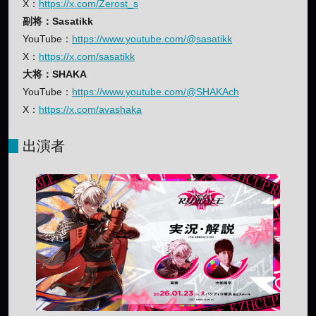
X：
https://x.com/Zerost_s
副将：Sasatikk
YouTube：
https://www.youtube.com/@sasatikk
X：
https://x.com/sasatikk
大将：SHAKA
YouTube：
https://www.youtube.com/@SHAKAch
X：
https://x.com/avashaka
出演者