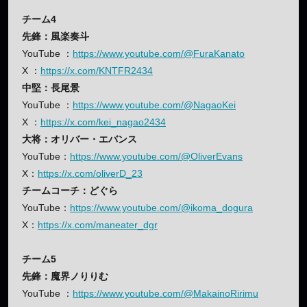
チーム4
先鋒：風楽奏斗
YouTube ：
https://www.youtube.com/@FuraKanato
X ：
https://x.com/KNTFR2434
中堅：長尾景
YouTube ：
https://www.youtube.com/@NagaoKei
X ：
https://x.com/kei_nagao2434
大将：オリバー・エバンス
YouTube：
https://www.youtube.com/@OliverEvans
X：
https://x.com/oliverD_23
チームコーチ：どぐら
YouTube：
https://www.youtube.com/@ikoma_dogura
X：
https://x.com/maneater_dgr
チーム5
先鋒：魔界ノりりむ
YouTube ：
https://www.youtube.com/@MakainoRirimu