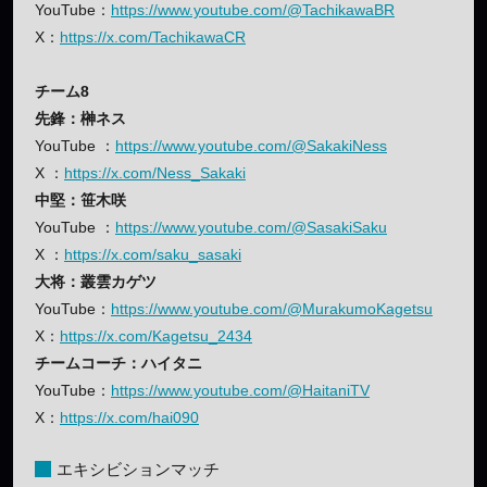
YouTube：
https://www.youtube.com/@TachikawaBR
X：
https://x.com/TachikawaCR
チーム8
先鋒：榊ネス
YouTube ：
https://www.youtube.com/@SakakiNess
X ：
https://x.com/Ness_Sakaki
中堅：笹木咲
YouTube ：
https://www.youtube.com/@SasakiSaku
X ：
https://x.com/saku_sasaki
大将：叢雲カゲツ
YouTube：
https://www.youtube.com/@MurakumoKagetsu
X：
https://x.com/Kagetsu_2434
チームコーチ：ハイタニ
YouTube：
https://www.youtube.com/@HaitaniTV
X：
https://x.com/hai090
エキシビションマッチ