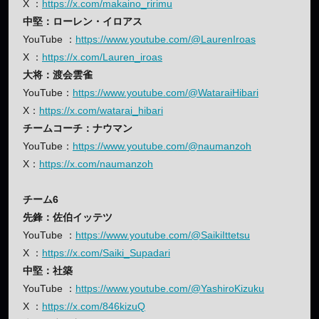
X ：
https://x.com/makaino_ririmu
中堅：ローレン・イロアス
YouTube ：
https://www.youtube.com/@LaurenIroas
X ：
https://x.com/Lauren_iroas
大将：渡会雲雀
YouTube：
https://www.youtube.com/@WataraiHibari
X：
https://x.com/watarai_hibari
チームコーチ：ナウマン
YouTube：
https://www.youtube.com/@naumanzoh
X：
https://x.com/naumanzoh
チーム6
先鋒：佐伯イッテツ
YouTube ：
https://www.youtube.com/@SaikiIttetsu
X ：
https://x.com/Saiki_Supadari
中堅：社築
YouTube ：
https://www.youtube.com/@YashiroKizuku
X ：
https://x.com/846kizuQ