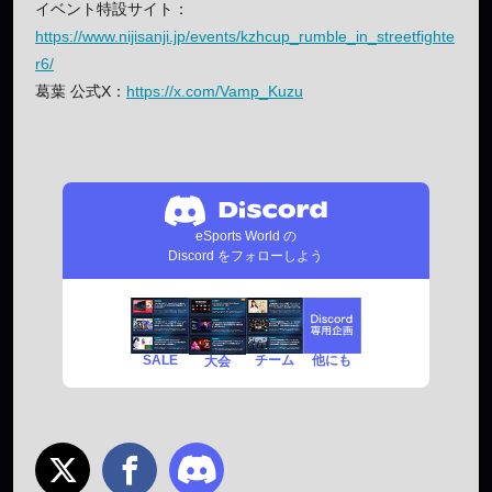
イベント特設サイト：
https://www.nijisanji.jp/events/kzhcup_rumble_in_streetfighte
r6/
葛葉 公式X：
https://x.com/Vamp_Kuzu
eSports World の
Discord をフォローしよう
SALE
チーム
他にも
大会