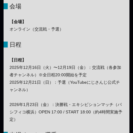
会場
【会場】
オンライン（交流戦・予選）
日程
【日程】
2025年12月16日（火）〜12月19日（金）：交流戦（各参加
者チャンネル）※全日程20:00開始を予定
2025年12月21日（日）：予選（YouTubeにじさんじ公式チ
ャンネル）
2026年1月23日（金）：決勝戦・エキシビションマッチ（パ
シフィコ横浜）OPEN 17:00 / START 18:00（約4時間実施予
定）