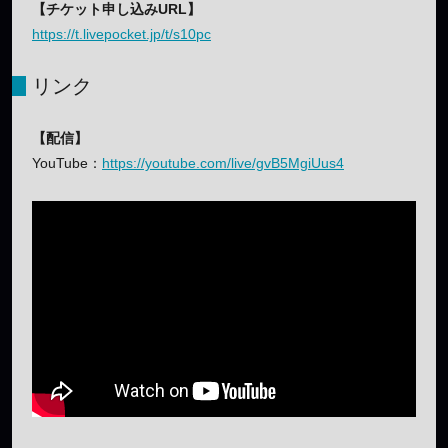
【チケット申し込みURL】
https://t.livepocket.jp/t/s10pc
リンク
【配信】
YouTube：
https://youtube.com/live/gvB5MgiUus4