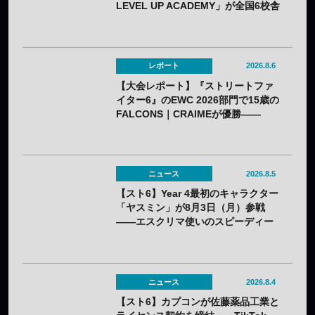
LEVEL UP ACADEMY」が全国6校舎
で開催——2年連続
レポート
2026.8.6
【大会レポート】『ストリートファ
イター6』のEWC 2026部門で15歳の
FALCONS｜CRAIMEが優勝——
「CAPCOM CUP 13」出場権を獲得
ニュース
2026.8.5
【スト6】Year 4最初のキャラクター
「ヤスミン」が8月3日（月）参戦
——エスクリマ使いのスピーディー
な接近戦キャラ
ニュース
2026.8.4
【スト6】カプコンが佐藤薬品工業と