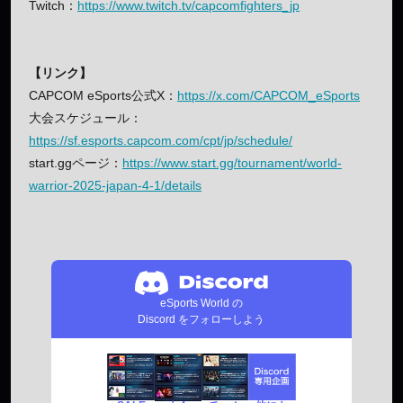
Twitch：
https://www.twitch.tv/capcomfighters_jp
【リンク】
CAPCOM eSports公式X：
https://x.com/CAPCOM_eSports
大会スケジュール：
https://sf.esports.capcom.com/cpt/jp/schedule/
start.ggページ：
https://www.start.gg/tournament/world-
warrior-2025-japan-4-1/details
eSports World の
Discord をフォローしよう