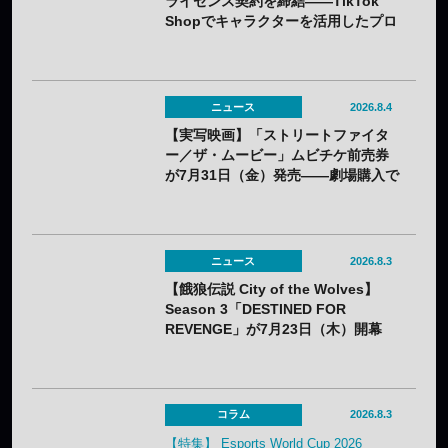
ライセンス契約を締結——TikTok
Shopでキャラクターを活用したプロ
モーションを展開
ニュース
2026.8.4
【実写映画】「ストリートファイタ
ー／ザ・ムービー」ムビチケ前売券
が7月31日（金）発売——劇場購入で
オリジナルステッカー2種セットの特
典も
ニュース
2026.8.3
【餓狼伝説 City of the Wolves】
Season 3「DESTINED FOR
REVENGE」が7月23日（木）開幕
——DLC第1弾“白き狼”リック・スト
ラウドも配信開始
コラム
2026.8.3
【特集】 Esports World Cup 2026