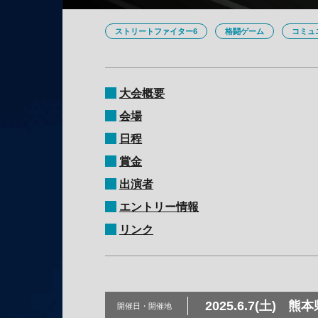
ストリートファイター6
格闘ゲーム
コミュ
大会概要
会場
日程
賞金
出演者
エントリー情報
リンク
2025.6.7(土)
熊本
開催日・
開催地