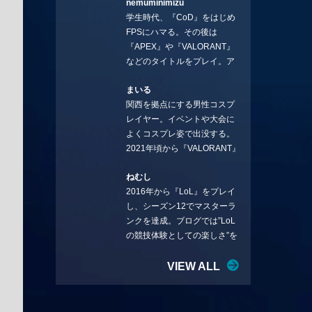
nemuminimizu
コラムを連載させてもらえる
学生時代、『CoD』をはじめ
ことになりました。言いたい
FPSにハマる。その後は
ことを言っていきます。X：
『APEX』や『VALORANT』
https://x.com/stormKUBO
などのタイトルをプレイ。ア
YouTube：
ーティストの楽曲や企業用
https://www.youtube.com/@sto
まいる
BGMなどを手掛ける作曲家と
rmKUBO
関西を拠点にする男性コスプ
フリーランスのライターの二
レイヤー。イベントや大会に
足の草鞋を履いて幅広く活動
よくコスプレ姿で出没する。
中。無類のラーメン好き！
2021年頃から『VALORANT』
Twitter:@ongakucas
にハマり、競技シーンを追い
ねむし
続ける。現在の推しチームは
2016年から『LoL』をプレイ
「CREST GAMING」。X：
し、シーズン12でマスターラ
@mlunias（Photo by
ンクを達成。ブログでは”LoL
Subaru.F.）
の競技体験としての楽しさ”を
テーマに情報を発信中。ニダ
リーを愛し、元ADCメイン
VIEW ALL
で、現在はMIDサイラスをメイ
ンにする変な経歴を持つ。
Twitter：@nemshifn ブログ：