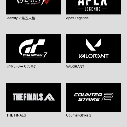
Identity V 第五人格
Apex Legends
グランツーリスモ7
VALORANT
THE FINALS
Counter-Strike 2