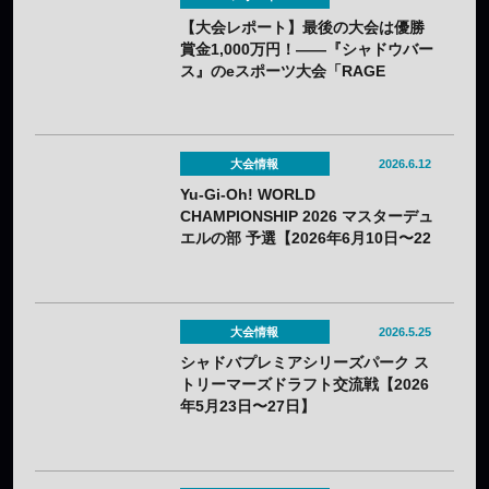
【大会レポート】最後の大会は優勝
賞金1,000万円！——『シャドウバー
ス』のeスポーツ大会「RAGE
Shadowverse 2024 Summer」
GRAND FINALSはN/S（ねこそぎ）
選手が優勝し30回目の節目の大会で
有終の美を飾る！
大会情報
2026.6.12
Yu-Gi-Oh! WORLD
CHAMPIONSHIP 2026 マスターデュ
エルの部 予選【2026年6月10日〜22
日】
大会情報
2026.5.25
シャドバプレミアシリーズパーク ス
トリーマーズドラフト交流戦【2026
年5月23日〜27日】