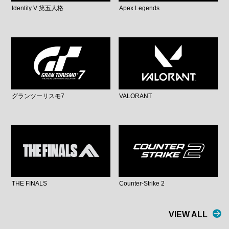
Identity V 第五人格
Apex Legends
グランツーリスモ7
VALORANT
THE FINALS
Counter-Strike 2
VIEW ALL