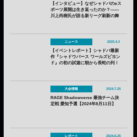
【インタビュー】なぜシャドバのeス
ポーツ展開は生き返ったのか？——
川上尚樹氏が語る新リーグ刷新の舞
台裏
ニュース
2025.4.3
【イベントレポート】シャドバ最新
作『シャドウバース ワールズビヨン
ド』の初の試遊に朝から長蛇の列！
——「シャドバスペシャルフェス」
で最強チームも誕生！
大会情報
2024.7.25
RAGE Shadowverse 最強チーム決
定戦 愛知予選【2024年8月11日】
レポート
2024.6.25