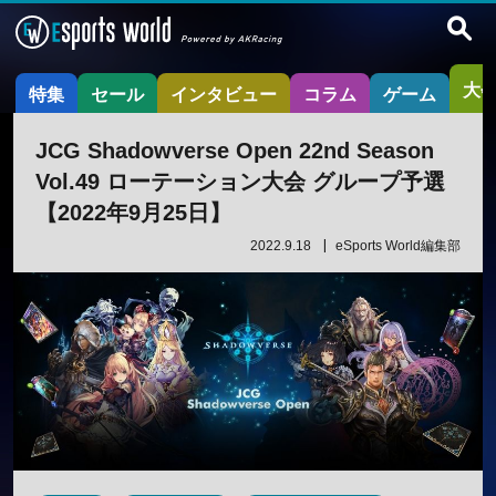
大
特集
セール
インタビュー
コラム
ゲーム
JCG Shadowverse Open 22nd Season
Vol.49 ローテーション大会 グループ予選
【2022年9月25日】
2022.9.18
eSports World編集部