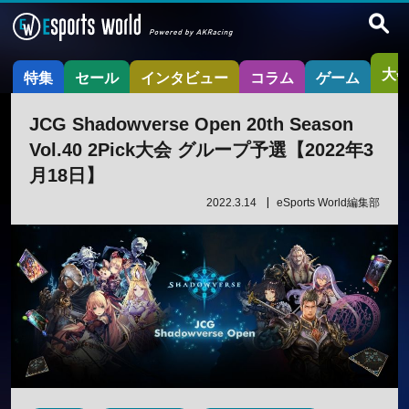
大
特集
セール
インタビュー
コラム
ゲーム
JCG Shadowverse Open 20th Season
Vol.40 2Pick大会 グループ予選【2022年3
月18日】
2022.3.14
eSports World編集部